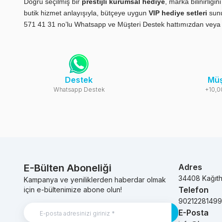
Doğru seçilmiş bir
prestijli kurumsal hediye
, marka bilinirliğ
butik hizmet anlayışıyla, bütçeye uygun
VIP hediye setleri
sun
571 41 31 no’lu Whatsapp ve Müşteri Destek hattımızdan vey
Destek
Müş
Whatsapp Destek
+10,0
E-Bülten Aboneliği
Adres
34408 Kağıt
Kampanya ve yeniliklerden haberdar olmak
Telefon
için e-bültenimize abone olun!
9021228149
E-Posta
Kayıt Ol