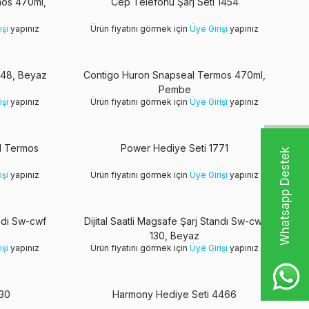
mos 470ml,
Cep Telefonu Şarj Seti 1454
işi
yapınız
Ürün fiyatını görmek için
Üye Girişi
yapınız
848, Beyaz
Contigo Huron Snapseal Termos 470ml,
Pembe
işi
yapınız
Ürün fiyatını görmek için
Üye Girişi
yapınız
l Termos
Power Hediye Seti 1771
W
h
t
s
a
p
p
D
e
s
t
e
k
H
a
t
t
işi
yapınız
Ürün fiyatını görmek için
Üye Girişi
yapınız
andı Sw-cwf
Dijital Saatli Magsafe Şarj Standı Sw-cwf
130, Beyaz
işi
yapınız
Ürün fiyatını görmek için
Üye Girişi
yapınız
Yeni
030
Harmony Hediye Seti 4466