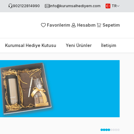
902122814990
info@kurumsalhediyem.com
TR
Favorilerim
Hesabım
Sepetim
Kurumsal Hediye Kutusu
Yeni Ürünler
İletişim