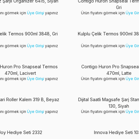
 Şarjlı Organizer 6415, Siyah
Contigo Huron Snapseal Ter
Gri
tını görmek için
Üye Girişi
yapınız
Ürün fiyatını görmek için
Üye Gir
elik Termos 900ml 3848, Gri
Kulplu Çelik Termos 900ml 3
tını görmek için
Üye Girişi
yapınız
Ürün fiyatını görmek için
Üye Gir
 Huron Pro Snapseal Termos
Contigo Huron Pro Snapsea
470ml, Lacivert
470ml, Latte
tını görmek için
Üye Girişi
yapınız
Ürün fiyatını görmek için
Üye Gir
ari Roller Kalem 319 B, Beyaz
Dijital Saatli Magsafe Şarj St
130, Siyah
tını görmek için
Üye Girişi
yapınız
Ürün fiyatını görmek için
Üye Gir
Joy Hediye Seti 2332
Innova Hediye Seti 1