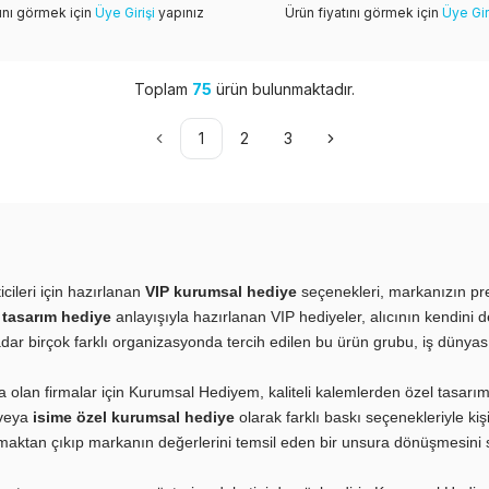
tını görmek için
Üye Girişi
yapınız
Ürün fiyatını görmek için
Üye Gir
Toplam
75
ürün bulunmaktadır.
1
2
3
cileri için hazırlanan
VIP kurumsal hediye
seçenekleri, markanızın pres
 tasarım hediye
anlayışıyla hazırlanan VIP hediyeler, alıcının kendini d
r birçok farklı organizasyonda tercih edilen bu ürün grubu, iş dünyasında
 olan firmalar için Kurumsal Hediyem, kaliteli kalemlerden özel tasarım
 veya
isime özel kurumsal hediye
olarak farklı baskı seçenekleriyle kişi
lmaktan çıkıp markanın değerlerini temsil eden bir unsura dönüşmesini 