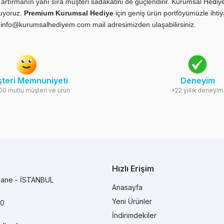
ini artırmanın yanı sıra müşteri sadakatini de güçlendirir. Kurumsal Hed
uyoruz.
Premium Kurumsal Hediye
için geniş ürün portföyümüzle ihti
a
info@kurumsalhediyem.com
mail adresimizden ulaşabilirsiniz.
teri Memnuniyeti
Deneyim
00 mutlu müşteri ve ürün
+22 yıllık deneyim
Hızlı Erişim
hane - İSTANBUL
Anasayfa
Yeni Ürünler
90
İndirimdekiler