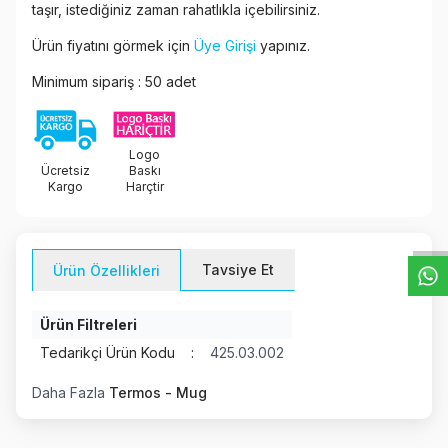
taşır, istediğiniz zaman rahatlıkla içebilirsiniz.
Ürün fiyatını görmek için
Üye Girişi
yapınız.
Minimum sipariş : 50 adet
Logo
Ücretsiz
Baskı
W
h
t
s
a
p
p
D
e
s
e
H
a
t
t
Kargo
Harçtir
Tavsiye Et
Ürün Özellikleri
Ürün Filtreleri
Tedarikçi Ürün Kodu
:
425.03.002
Daha Fazla
Termos - Mug