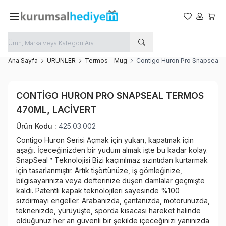
Favorilerim
Hesabım
Sepet
Ana Sayfa
ÜRÜNLER
Termos - Mug
Contigo Huron Pro Snapseal T
Favoriye Ekle
CONTIGO HURON PRO SNAPSEAL TERMOS
Paylaş
470ML, LACIVERT
Ürün Kodu :
425.03.002
Contigo Huron Serisi Açmak için yukarı, kapatmak için
aşağı. İçeceğinizden bir yudum almak işte bu kadar kolay.
SnapSeal™ Teknolojisi Bizi kaçınılmaz sızıntıdan kurtarmak
için tasarlanmıştır. Artık tişörtünüze, iş gömleğinize,
bilgisayarınıza veya defterinize düşen damlalar geçmişte
kaldı. Patentli kapak teknolojileri sayesinde %100
sızdırmayı engeller. Arabanızda, çantanızda, motorunuzda,
teknenizde, yürüyüşte, sporda kısacası hareket halinde
olduğunuz her an güvenli bir şekilde içeceğinizi yanınızda