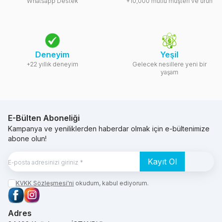
Whatsapp Destek
+10,000 mutlu müşteri ve ürün
Deneyim
Yeşil
+22 yıllık deneyim
Gelecek nesillere yeni bir
yaşam
E-Bülten Aboneliği
Kampanya ve yeniliklerden haberdar olmak için e-bültenimize
abone olun!
Kayıt Ol
KVKK Sözleşmesi'ni
okudum, kabul ediyorum.
Facebook
Instagram
Adres