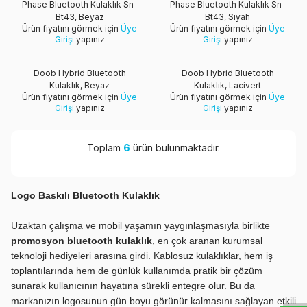
Phase Bluetooth Kulaklık Sn-
Phase Bluetooth Kulaklık Sn-
Bt43, Beyaz
Bt43, Siyah
Ürün fiyatını görmek için
Üye
Ürün fiyatını görmek için
Üye
Girişi
yapınız
Girişi
yapınız
Doob Hybrid Bluetooth
Doob Hybrid Bluetooth
Kulaklık, Beyaz
Kulaklık, Lacivert
Ürün fiyatını görmek için
Üye
Ürün fiyatını görmek için
Üye
Girişi
yapınız
Girişi
yapınız
Toplam
6
ürün bulunmaktadır.
Logo Baskılı Bluetooth Kulaklık
Uzaktan çalışma ve mobil yaşamın yaygınlaşmasıyla birlikte
promosyon bluetooth kulaklık
, en çok aranan kurumsal
teknoloji hediyeleri arasına girdi. Kablosuz kulaklıklar, hem iş
W
h
t
s
a
p
p
D
e
s
e
H
a
t
t
toplantılarında hem de günlük kullanımda pratik bir çözüm
sunarak kullanıcının hayatına sürekli entegre olur. Bu da
markanızın logosunun gün boyu görünür kalmasını sağlayan etkili