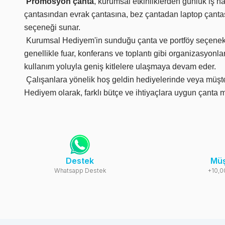
Promosyon çanta
, kurumsal etkinliklerden günlük iş h
çantasından evrak çantasına, bez çantadan laptop çantas
seçeneği sunar.
Kurumsal Hediyem'in sunduğu çanta ve portföy seçenekler
genellikle fuar, konferans ve toplantı gibi organizasyonl
kullanım yoluyla geniş kitlelere ulaşmaya devam eder.
Çalışanlara yönelik hoş geldin hediyelerinde veya müşte
Hediyem olarak, farklı bütçe ve ihtiyaçlara uygun çanta mod
Destek
Müş
Whatsapp Destek
+10,0