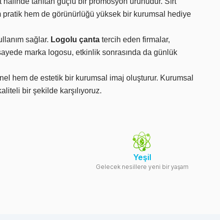
t halinde tanıtan güçlü bir promosyon ürünüdür. Sırt
m pratik hem de görünürlüğü yüksek bir kurumsal hediye
ullanım sağlar.
Logolu çanta
tercih eden firmalar,
Bu sayede marka logosu, etkinlik sonrasında da günlük
nel hem de estetik bir kurumsal imaj oluşturur. Kurumsal
liteli bir şekilde karşılıyoruz.
Yeşil
Gelecek nesillere yeni bir yaşam