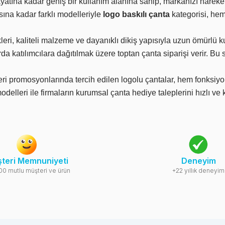
ayatına kadar geniş bir kullanım alanına sahip, markanızı hareke
ına kadar farklı modelleriyle
logo baskılı çanta
kategorisi, he
i, kaliteli malzeme ve dayanıklı dikiş yapısıyla uzun ömürlü k
arda katılımcılara dağıtılmak üzere toptan çanta siparişi verir. 
ri promosyonlarında tercih edilen logolu çantalar, hem fonksiyo
elleri ile firmaların kurumsal çanta hediye taleplerini hızlı ve ka
teri Memnuniyeti
Deneyim
00 mutlu müşteri ve ürün
+22 yıllık deneyim