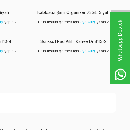
Siyah
Kablosuz Şarjlı Organızer 7354, Siyah
işi
yapınız
Ürün fiyatını görmek için
Üye Girişi
yapınız
W
h
t
s
a
p
p
D
e
s
t
e
k
H
a
t
t
 8113-4
Scrikss I Pad Kılıfı, Kahve Dr 8113-2
işi
yapınız
Ürün fiyatını görmek için
Üye Girişi
yapınız