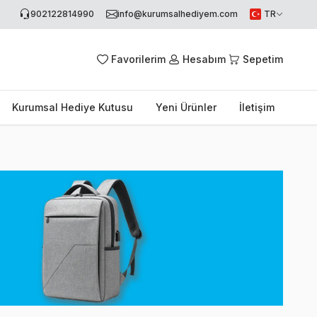
902122814990
info@kurumsalhediyem.com
TR
Favorilerim
Hesabım
Sepetim
Kurumsal Hediye Kutusu
Yeni Ürünler
İletişim