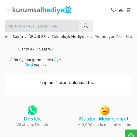
Favorilerim
Hesabım
Sepet
Ana Sayfa
ÜRÜNLER
Teknolojik Hediyeler
Promosyon Akıllı Bilekli
Yeni
Clarity Akıllı Saat W1
Ürün fiyatını görmek için
Üye
Girişi
yapınız
Toplam
1
ürün bulunmaktadır.
W
h
t
s
a
p
p
D
e
s
e
H
a
t
t
Destek
Müşteri Memnuniyeti
Whatsapp Destek
+10,000 mutlu müşteri ve ürün