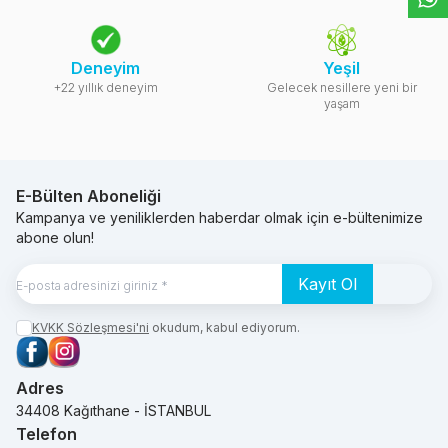
Deneyim
Yeşil
+22 yıllık deneyim
Gelecek nesillere yeni bir
yaşam
E-Bülten Aboneliği
Kampanya ve yeniliklerden haberdar olmak için e-bültenimize
abone olun!
Kayıt Ol
KVKK Sözleşmesi'ni
okudum, kabul ediyorum.
Facebook
Instagram
Adres
34408 Kağıthane - İSTANBUL
Telefon