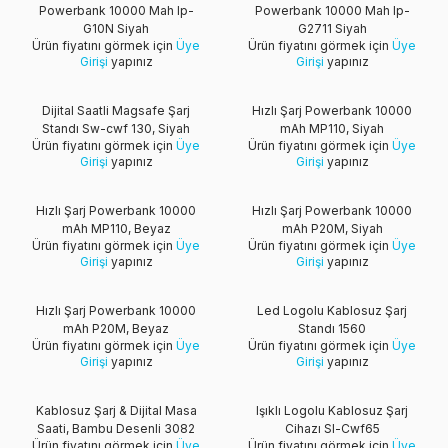
Powerbank 10000 Mah Ip-
Powerbank 10000 Mah Ip-
G10N Siyah
G2711 Siyah
Ürün fiyatını görmek için
Üye
Ürün fiyatını görmek için
Üye
Girişi
yapınız
Girişi
yapınız
Yeni
Dijital Saatli Magsafe Şarj
Hızlı Şarj Powerbank 10000
Standı Sw-cwf 130, Siyah
mAh MP110, Siyah
Ürün fiyatını görmek için
Üye
Ürün fiyatını görmek için
Üye
Girişi
yapınız
Girişi
yapınız
Yeni
Yeni
Hızlı Şarj Powerbank 10000
Hızlı Şarj Powerbank 10000
mAh MP110, Beyaz
mAh P20M, Siyah
Ürün fiyatını görmek için
Üye
Ürün fiyatını görmek için
Üye
Girişi
yapınız
Girişi
yapınız
Yeni
Yeni
Hızlı Şarj Powerbank 10000
Led Logolu Kablosuz Şarj
mAh P20M, Beyaz
Standı 1560
Ürün fiyatını görmek için
Üye
Ürün fiyatını görmek için
Üye
Girişi
yapınız
Girişi
yapınız
W
h
t
s
a
p
p
D
e
s
e
H
a
t
t
Yeni
Kablosuz Şarj & Dijital Masa
Işıklı Logolu Kablosuz Şarj
Saati, Bambu Desenli 3082
Cihazı Sl-Cwf65
Ürün fiyatını görmek için
Üye
Ürün fiyatını görmek için
Üye