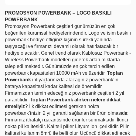
PROMOSYON POWERBANK – LOGO BASKILI
POWERBANK
Promosyon Powerbank çeşitleri günümüzün en çok
beğenilen kurumsal hediyelerindendir. Logo ve isim baskılı
powerbank hediye ettiğiniz kişinin sürekli yanında
taşıyacağı ve firmanızı devamlı olarak hatırlatacak bir
hediye olacaktır. Genel trend olarak Kablosuz Powerbank -
Wireless Powerbank modelleri giderek artan miktarda
talep edilmektedir. Günümüzde en çok tercih edilen
powerbank kapasiteleri 10000 mAh ve üzeridir.
Toptan
Powerbank
ihtiyaçlarınızda alacağınız powerbank’ın
batarya kapasitesi kadar kalitesi de önemlidir.
Firmamızdan temin edeceğiniz powerbank çeşitleri 2 yıl
garantilidir.
Toptan Powerbank alırken nelere dikkat
etmeliyiz?
İlk dikkat edilmesi gereken nokta
powerbank’inizin 2 yıl garanti sağlanan bir ürün olmasıdır.
Firmamız ithalatçı garantisinde ürünler sunmaktadır. İkinci
nokta pil kalitesidir. Kaliteli piller Lityum ion içeriklidir. Pilin
kalitesi kullanım ömrü ile belli olur. Üçüncü dikkat edilecek