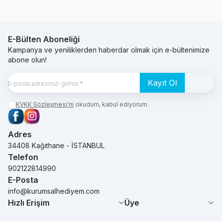
E-Bülten Aboneliği
Kampanya ve yeniliklerden haberdar olmak için e-bültenimize
abone olun!
Kayıt Ol
KVKK Sözleşmesi'ni
okudum, kabul ediyorum.
Facebook
Instagram
Adres
34408 Kağıthane - İSTANBUL
Telefon
902122814990
E-Posta
info@kurumsalhediyem.com
Hızlı Erişim
Üye