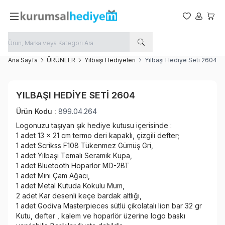
Favorilerim
Hesabım
Sepet
Ana Sayfa
ÜRÜNLER
Yılbaşı Hediyeleri
Yılbaşı Hediye Seti 2604
Favoriye Ekle
YILBAŞI HEDIYE SETI 2604
Paylaş
Ürün Kodu :
899.04.264
Logonuzu taşıyan şık hediye kutusu içerisinde :
1 adet 13 x 21 cm termo deri kapaklı, çizgili defter;
1 adet Scrikss F108 Tükenmez Gümüş Gri,
1 adet Yılbaşı Temalı Seramik Kupa,
1 adet Bluetooth Hoparlör MD-2BT
1 adet Mini Çam Ağacı,
1 adet Metal Kutuda Kokulu Mum,
2 adet Kar desenli keçe bardak altlığı,
1 adet Godiva Masterpieces sütlü çikolatalı lion bar 32 gr
Kutu, defter , kalem ve hoparlör üzerine logo baskı