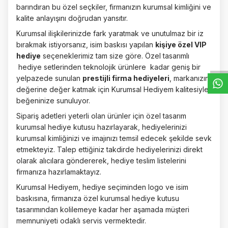
barındıran bu özel seçkiler, firmanızın kurumsal kimliğini ve
kalite anlayışını doğrudan yansıtır.
Kurumsal ilişkilerinizde fark yaratmak ve unutulmaz bir iz
W
h
t
s
a
p
p
D
e
s
e
H
a
t
t
bırakmak istiyorsanız, isim baskısı yapılan
kişiye özel VIP
hediye
seçeneklerimiz tam size göre. Özel tasarımlı
hediye setlerinden teknolojik ürünlere
kadar geniş bir
yelpazede sunulan
prestijli firma hediyeleri
, markanızın
değerine değer katmak için Kurumsal Hediyem kalitesiyle
beğeninize sunuluyor.
Sipariş adetleri yeterli olan ürünler için özel tasarım
kurumsal hediye kutusu hazırlayarak, hediyelerinizi
kurumsal kimliğinizi ve imajınızı temsil edecek şekilde sevk
etmekteyiz. Talep ettiğiniz takdirde hediyelerinizi direkt
olarak alıcılara göndererek, hediye teslim listelerini
firmanıza hazırlamaktayız.
Kurumsal Hediyem, hediye seçiminden logo ve isim
baskısına, firmanıza özel kurumsal hediye kutusu
tasarımından kolilemeye kadar her aşamada müşteri
memnuniyeti odaklı servis vermektedir.