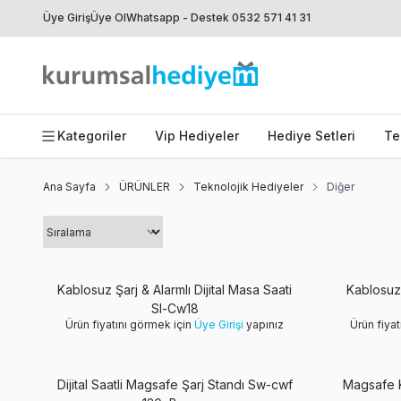
Üye Giriş
Üye Ol
Whatsapp - Destek 0532 571 41 31
Kategoriler
Vip Hediyeler
Hediye Setleri
Te
Ana Sayfa
ÜRÜNLER
Teknolojik Hediyeler
Diğer
Kablosuz Şarj & Alarmlı Dijital Masa Saati
Kablosuz
Sl-Cw18
Ürün fiyatını görmek için
Üye Girişi
yapınız
Ürün fiya
Yeni
Dijital Saatli Magsafe Şarj Standı Sw-cwf
Magsafe K