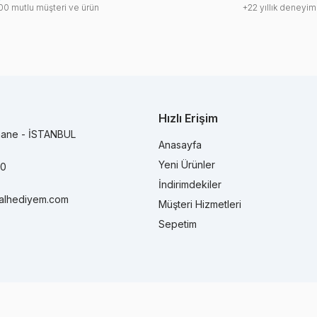
00 mutlu müşteri ve ürün
+22 yıllık deneyim
Hızlı Erişim
hane - İSTANBUL
Anasayfa
Yeni Ürünler
90
İndirimdekiler
alhediyem.com
Müşteri Hizmetleri
Sepetim