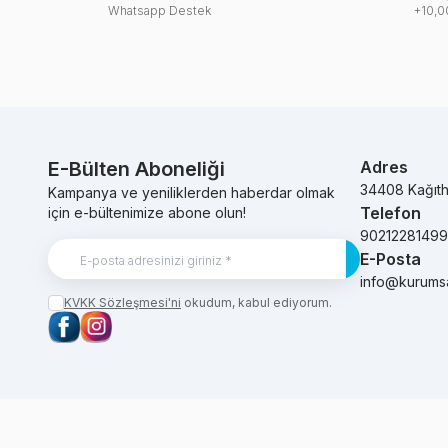
Whatsapp Destek
+10,0
E-Bülten Aboneliği
Adres
34408 Kağıt
Kampanya ve yeniliklerden haberdar olmak
Telefon
için e-bültenimize abone olun!
9021228149
E-Posta
Kayıt Ol
info@kurums
KVKK Sözleşmesi'ni
okudum, kabul ediyorum.
Facebook
Instagram