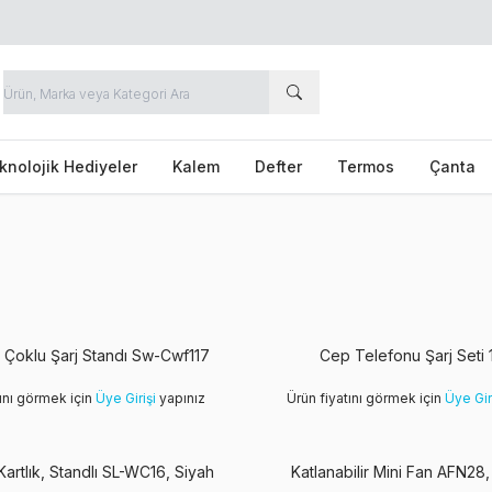
knolojik Hediyeler
Kalem
Defter
Termos
Çanta
 Çoklu Şarj Standı Sw-Cwf117
Cep Telefonu Şarj Seti
tını görmek için
Üye Girişi
yapınız
Ürün fiyatını görmek için
Üye Gir
Yeni
artlık, Standlı SL-WC16, Siyah
Katlanabilir Mini Fan AFN28,