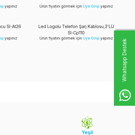
işi
yapınız
Ürün fiyatını görmek için
Üye Girişi
yapınız
ucu Sl-At26
Led Logolu Telefon Şarj Kablosu,3'LÜ
Sl-Cp110
işi
yapınız
Ürün fiyatını görmek için
Üye Girişi
yapınız
W
h
t
s
a
p
p
D
e
s
t
e
k
H
a
t
t
Yeşil