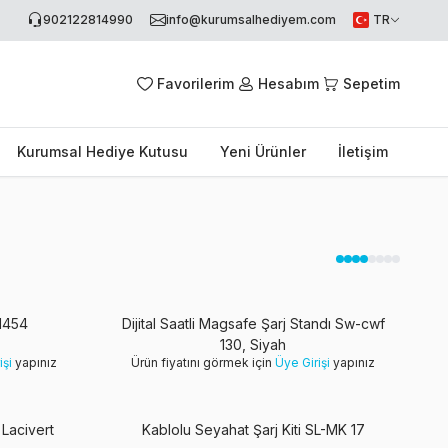
902122814990
info@kurumsalhediyem.com
TR
Favorilerim
Hesabım
Sepetim
Kurumsal Hediye Kutusu
Yeni Ürünler
İletişim
 1454
Dijital Saatli Magsafe Şarj Standı Sw-cwf
130, Siyah
işi
yapınız
Ürün fiyatını görmek için
Üye Girişi
yapınız
 Lacivert
Kablolu Seyahat Şarj Kiti SL-MK 17