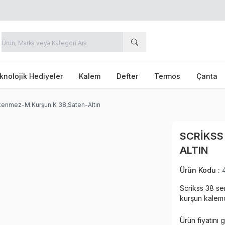
knolojik Hediyeler
Kalem
Defter
Termos
Çanta
kenmez-M.Kurşun.K 38,Saten-Altın
SCRIKSS
ALTIN
Ürün Kodu :
Scrikss 38 se
kurşun kalemde
Ürün fiyatını