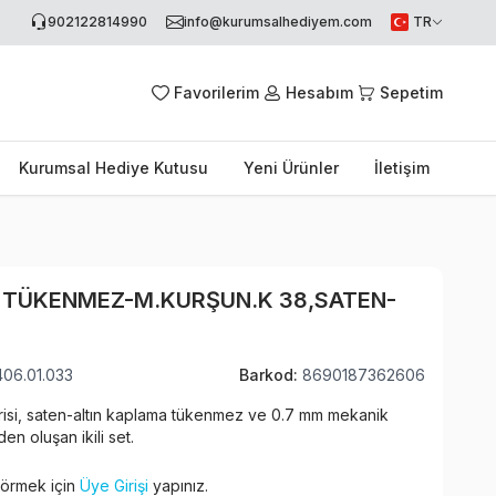
902122814990
info@kurumsalhediyem.com
TR
Favorilerim
Hesabım
Sepetim
Kurumsal Hediye Kutusu
Yeni Ürünler
İletişim
 TÜKENMEZ-M.KURŞUN.K 38,SATEN-
406.01.033
Barkod:
8690187362606
risi, saten-altın kaplama tükenmez ve 0.7 mm mekanik
n oluşan ikili set.
 görmek için
Üye Girişi
yapınız.