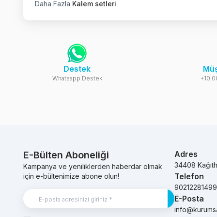
Daha Fazla
Kalem setleri
Destek
Müş
Whatsapp Destek
+10,0
E-Bülten Aboneliği
Adres
34408 Kağıt
Kampanya ve yeniliklerden haberdar olmak
Telefon
için e-bültenimize abone olun!
9021228149
E-Posta
Kayıt Ol
info@kurums