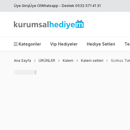
Üye Giriş
Üye Ol
Whatsapp - Destek 0532 571 41 31
Kategoriler
Vip Hediyeler
Hediye Setleri
Te
Ana Sayfa
ÜRÜNLER
Kalem
Kalem setleri
Scrikss Tü
Favoriye Ekle
Paylaş