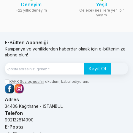
Deneyim
Yeşil
+22 yıllık deneyim
Gelecek nesillere yeni bir
yaşam
E-Bülten Aboneliği
Kampanya ve yeniliklerden haberdar olmak için e-bültenimize
abone olun!
Kayıt Ol
KVKK Sözleşmesi'ni
okudum, kabul ediyorum.
Facebook
Instagram
Adres
34408 Kağıthane - İSTANBUL
Telefon
902122814990
E-Posta