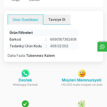
Tavsiye Et
Ürün Özellikleri
W
h
t
s
a
p
p
D
e
s
e
H
a
t
t
Ürün Filtreleri
Barkod
:
8690187362408
Tedarikçi Ürün Kodu
:
406.02.002
Daha Fazla
Tükenmez Kalem
Destek
Müşteri Memnuniyeti
Whatsapp Destek
+10,000 mutlu müşteri ve ürün