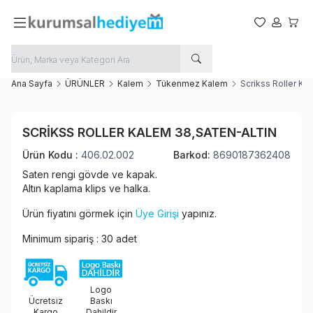
Favorilerim
Hesabım
Sepet
Ana Sayfa
ÜRÜNLER
Kalem
Tükenmez Kalem
Scrikss Roller Ka
Favoriye Ekle
SCRIKSS ROLLER KALEM 38,SATEN-ALTIN
Paylaş
Ürün Kodu :
406.02.002
Barkod:
8690187362408
Saten rengi gövde ve kapak.
Altın kaplama klips ve halka.
Ürün fiyatını görmek için
Üye Girişi
yapınız.
Minimum sipariş : 30 adet
Logo
Ücretsiz
Baskı
Kargo
Dahildir