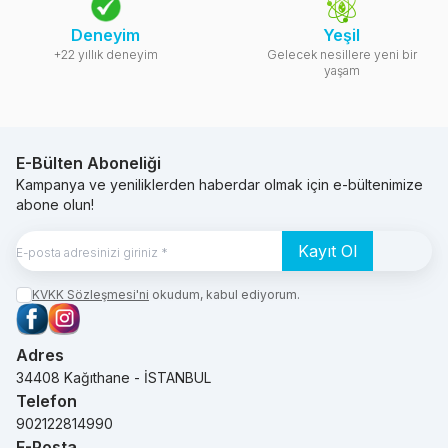
Deneyim
Yeşil
+22 yıllık deneyim
Gelecek nesillere yeni bir
yaşam
E-Bülten Aboneliği
Kampanya ve yeniliklerden haberdar olmak için e-bültenimize
abone olun!
Kayıt Ol
KVKK Sözleşmesi'ni
okudum, kabul ediyorum.
Facebook
Instagram
Adres
34408 Kağıthane - İSTANBUL
Telefon
902122814990
E-Posta