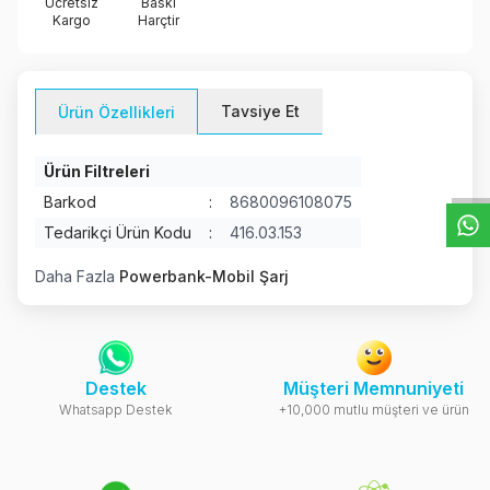
Ücretsiz
Baskı
Kargo
Harçtir
Tavsiye Et
Ürün Özellikleri
W
h
t
s
a
p
p
D
e
s
e
H
a
t
t
Ürün Filtreleri
Barkod
:
8680096108075
Tedarikçi Ürün Kodu
:
416.03.153
Daha Fazla
Powerbank-Mobil Şarj
Destek
Müşteri Memnuniyeti
Whatsapp Destek
+10,000 mutlu müşteri ve ürün