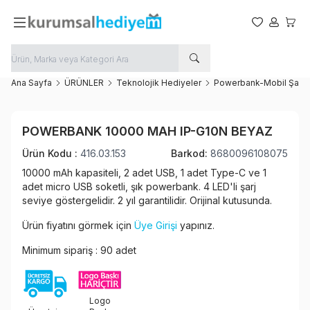
Favorilerim
Hesabım
Sepet
Ana Sayfa
ÜRÜNLER
Teknolojik Hediyeler
Powerbank-Mobil Şarj
Favoriye Ekle
POWERBANK 10000 MAH IP-G10N BEYAZ
Paylaş
Ürün Kodu :
416.03.153
Barkod:
8680096108075
10000 mAh kapasiteli, 2 adet USB, 1 adet Type-C ve 1
adet micro USB soketli, şık powerbank. 4 LED'li şarj
seviye göstergelidir. 2 yıl garantilidir. Orijinal kutusunda.
Ürün fiyatını görmek için
Üye Girişi
yapınız.
Minimum sipariş : 90 adet
Logo