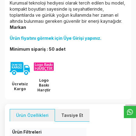
Kurumsal teknoloji hediyesi olarak tercih edilen bu model,
kompakt boyutları sayesinde iş seyahatlerinde,
toplantılarda ve günlük yoğun kullanımda her zaman el
altında bulunması gereken güvenilir bir enerji kaynağıdır.
Markan
Ürün fiyatını görmek için
Üye Girişi
yapınız.
Minimum sipariş : 50 adet
Logo
W
h
t
s
a
p
p
D
e
s
e
H
a
t
t
Ücretsiz
Baskı
Kargo
Harçtir
Ürün Özellikleri
Tavsiye Et
Ürün Filtreleri