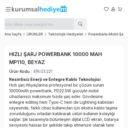
Favorilerim
Hesabım
Sepet
Ana Sayfa
ÜRÜNLER
Teknolojik Hediyeler
Powerbank-Mobil Şarj
Yeni
HIZLI ŞARJ POWERBANK 10000 MAH
Favoriye Ekle
MP110, BEYAZ
Paylaş
Ürün Kodu :
416.03.221
Kesintisiz Enerji ve Entegre Kablo Teknolojisi
Hızlı şarj ihtiyaçlarına profesyonel bir çözüm sunan
10000mAh powerbank, PD22.5W gücüyle mobil
cihazlarınızı maksimum hızda şarj eder. Gövdesine
entegre edilmiş hem Type-C hem de Lightning kabloları
sayesinde, farklı cihaz kullanıcıları için ekstra kablo taşıma
zorunluluğunu ortadan kaldırarak üstün kullanım kolaylığı
sağlar. Şık tasarımıyla bütünleşen dijital LCD ekran, batarya
seviyesini hassas bir şekilde takip etmenize olanak tanır.