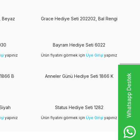
, Beyaz
Grace Hediye Seti 202202, Bal Rengi
Yeni
030
Bayram Hediye Seti 6022
işi
yapınız
Ürün fiyatını görmek için
Üye Girişi
yapınız
W
h
t
s
a
p
p
D
e
s
t
e
k
H
a
t
t
 1866 B
Anneler Günü Hediye Seti 1866 K
Siyah
Status Hediye Seti 1282
işi
yapınız
Ürün fiyatını görmek için
Üye Girişi
yapınız