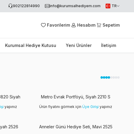
902122814990
info@kurumsalhediyem.com
TR
Favorilerim
Hesabım
Sepetim
Kurumsal Hediye Kutusu
Yeni Ürünler
İletişim
3820 Siyah
Metro Evrak Portföyü, Siyah 2210 S
işi
yapınız
Ürün fiyatını görmek için
Üye Girişi
yapınız
iyah 2526
Anneler Günü Hediye Seti, Mavi 2525