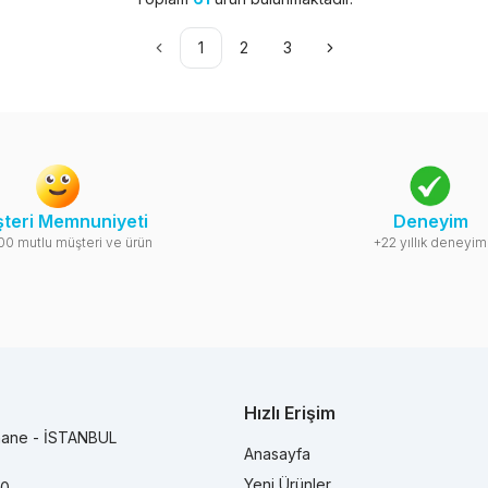
1
2
3
teri Memnuniyeti
Deneyim
00 mutlu müşteri ve ürün
+22 yıllık deneyim
Hızlı Erişim
hane - İSTANBUL
Anasayfa
Yeni Ürünler
90