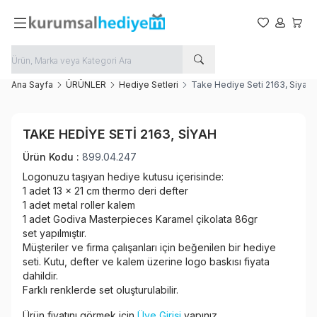
Favorilerim
Hesabım
Sepet
Ana Sayfa
ÜRÜNLER
Hediye Setleri
Take Hediye Seti 2163, Siyah
Favoriye Ekle
TAKE HEDIYE SETI 2163, SIYAH
Paylaş
Ürün Kodu :
899.04.247
Logonuzu taşıyan hediye kutusu içerisinde:
1 adet 13 x 21 cm thermo deri defter
1 adet metal roller kalem
1 adet Godiva Masterpieces Karamel çikolata 86gr
set yapılmıştır.
Müşteriler ve firma çalışanları için beğenilen bir hediye
seti. Kutu, defter ve kalem üzerine logo baskısı fiyata
dahildir.
Farklı renklerde set oluşturulabilir.
Ürün fiyatını görmek için
Üye Girişi
yapınız.