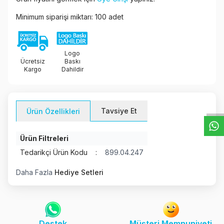
Minimum siparişi miktarı: 100 adet
Logo
Ücretsiz
Baskı
Kargo
Dahildir
W
h
t
s
a
p
p
D
e
s
e
H
a
t
t
Tavsiye Et
Ürün Özellikleri
Ürün Filtreleri
Tedarikçi Ürün Kodu
:
899.04.247
Daha Fazla
Hediye Setleri
Destek
Müşteri Memnuniyeti