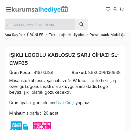
Favorilerim
Hesabım
Sepet
Ana Sayfa
ÜRÜNLER
Teknolojik Hediyeler
Powerbank-Mobil Şarj
Favoriye Ekle
IŞIKLI LOGOLU KABLOSUZ ŞARJ CIHAZI SL-
Paylaş
CWF65
Ürün Kodu :
416.03.188
Barkod:
8680096136948
Masaüstü kablosuz şarj cihazı. 15 W kapasite ile hızlı şarj
özelliği. Logonuz ışıklı olarak uygulanmaktadır. Logo
beyaz ışıklı olarak gözükecektir.
Ürün fiyatını görmek için
Üye Girişi
yapınız.
Minimum sipariş : 120 adet