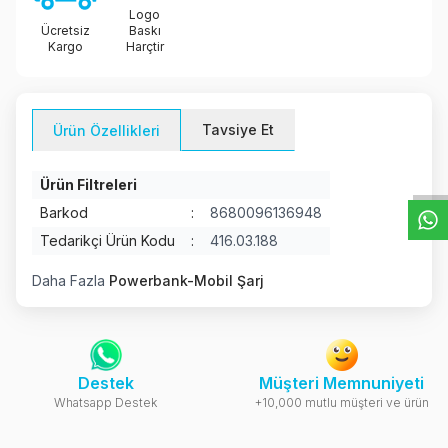
Logo
Ücretsiz
Baskı
Kargo
Harçtir
W
h
t
s
a
p
p
D
e
s
e
H
a
t
t
Tavsiye Et
Ürün Özellikleri
Ürün Filtreleri
Barkod
:
8680096136948
Tedarikçi Ürün Kodu
:
416.03.188
Daha Fazla
Powerbank-Mobil Şarj
Destek
Müşteri Memnuniyeti
Whatsapp Destek
+10,000 mutlu müşteri ve ürün