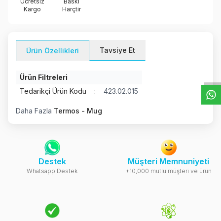
Ücretsiz
Baskı
Kargo
Harçtir
W
h
t
s
a
p
p
D
e
s
e
H
a
t
t
Tavsiye Et
Ürün Özellikleri
Ürün Filtreleri
Tedarikçi Ürün Kodu
:
423.02.015
Daha Fazla
Termos - Mug
Destek
Müşteri Memnuniyeti
Whatsapp Destek
+10,000 mutlu müşteri ve ürün