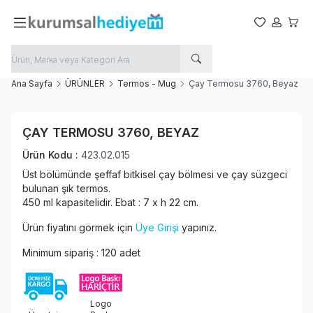
Favorilerim
Hesabım
Sepet
Ana Sayfa
ÜRÜNLER
Termos - Mug
Çay Termosu 3760, Beyaz
Favoriye Ekle
ÇAY TERMOSU 3760, BEYAZ
Paylaş
Ürün Kodu :
423.02.015
Üst bölümünde şeffaf bitkisel çay bölmesi ve çay süzgeci
bulunan şık termos.
450 ml kapasitelidir. Ebat : 7 x h 22 cm.
Ürün fiyatını görmek için
Üye Girişi
yapınız.
Minimum sipariş : 120 adet
Logo