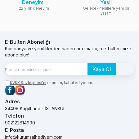
Deneyim
Yeşil
+22 yıllık deneyim
Gelecek nesillere yeni bir
yaşam
E-Bülten Aboneliği
Kampanya ve yeniliklerden haberdar olmak için e-bültenimize
abone olun!
Kayıt Ol
KVKK Sözleşmesi'ni
okudum, kabul ediyorum.
Facebook
Instagram
Adres
34408 Kağıthane - İSTANBUL
Telefon
902122814990
E-Posta
info@kurumsalhediyem.com