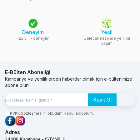
Deneyim
Yeşil
+22 yıllık deneyim
Gelecek nesillere yeni bir
yaşam
E-Bülten Aboneliği
Kampanya ve yeniliklerden haberdar olmak için e-bültenimize
abone olun!
Kayıt Ol
KVKK Sözleşmesi'ni
okudum, kabul ediyorum.
Facebook
Instagram
Adres
34408 Kağıthane - İSTANBUL