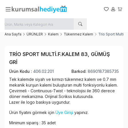
Favorilerim
Hesabım
Sepet
Ana Sayfa
ÜRÜNLER
Kalem
Tükenmez Kalem
Trio Sport Multi.
Favoriye Ekle
TRIO SPORT MULTI.F.KALEM 83, GÜMÜŞ
Paylaş
GRI
Ürün Kodu :
406.02.201
Barkod:
8690187385735
Tek kalemde siyah ve kırmızı tükenmez kalem ve 0.7 mm
mekanik kurşun kalemi buluşturan multi fonksiyonlu kalem.
Çevirmeli - Continuous-Twist - teknolojisi ile 360 derece
döner mekanizma. Orijinal Scrikss kutusunda.
Lazer ile logo baskıya uygundur.
Ürün fiyatını görmek için
Üye Girişi
yapınız.
Minimum sipariş : 35 adet