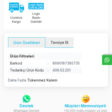
Logo
Ücretsiz
Baskı
Kargo
Dahildir
W
h
t
s
a
p
p
D
e
s
e
H
a
t
t
Tavsiye Et
Ürün Özellikleri
Ürün Filtreleri
Barkod
:
8690187385735
Tedarikçi Ürün Kodu
:
406.02.201
Daha Fazla
Tükenmez Kalem
Destek
Müşteri Memnuniyeti
Whatsapp Destek
+10,000 mutlu müşteri ve ürün