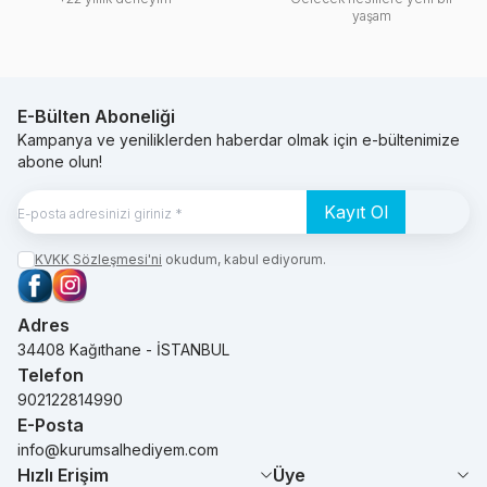
yaşam
E-Bülten Aboneliği
Kampanya ve yeniliklerden haberdar olmak için e-bültenimize
abone olun!
Kayıt Ol
KVKK Sözleşmesi'ni
okudum, kabul ediyorum.
Facebook
Instagram
Adres
34408 Kağıthane - İSTANBUL
Telefon
902122814990
E-Posta
info@kurumsalhediyem.com
Hızlı Erişim
Üye