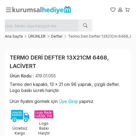
Favorilerim
Hesabım
Sepet
Ana Sayfa
ÜRÜNLER
Defter
Termo Deri Defter 13X21Cm 6468, Lac
Favoriye Ekle
TERMO DERI DEFTER 13X21CM 6468,
Paylaş
LACIVERT
Ürün Kodu :
419.01.055
Termo deri kapaklı, 13 x 21 cm 96 yaprak, çizgili defter.
Logo baskı ücreti hariçtir.
Ürün fiyatını görmek için
Üye Girişi
yapınız.
Logo
Ücretsiz
Baskı
Kargo
Harçtir