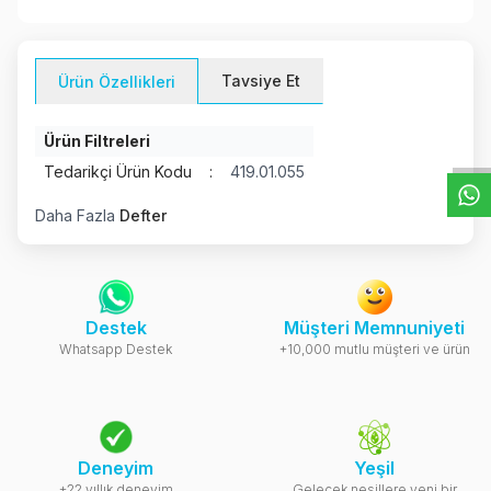
Tavsiye Et
Ürün Özellikleri
W
h
t
s
a
p
p
D
e
s
e
H
a
t
t
Ürün Filtreleri
Tedarikçi Ürün Kodu
:
419.01.055
Daha Fazla
Defter
Destek
Müşteri Memnuniyeti
Whatsapp Destek
+10,000 mutlu müşteri ve ürün
Deneyim
Yeşil
+22 yıllık deneyim
Gelecek nesillere yeni bir