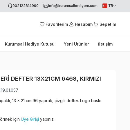
902122814990
info@kurumsalhediyem.com
TR
Favorilerim
Hesabım
Sepetim
Kurumsal Hediye Kutusu
Yeni Ürünler
İletişim
RI DEFTER 13X21CM 6468, KIRMIZI
419.01.057
paklı, 13 x 21 cm 96 yaprak, çizgili defter. Logo baskı
 görmek için
Üye Girişi
yapınız.