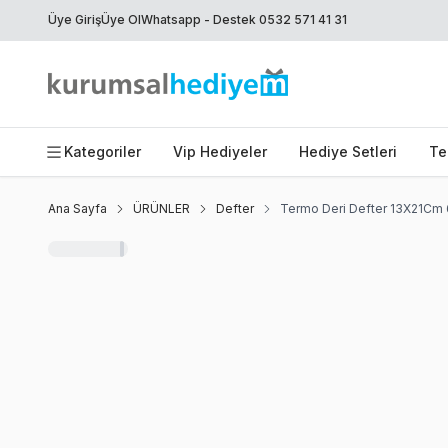
Üye Giriş
Üye Ol
Whatsapp - Destek 0532 571 41 31
Kategoriler
Vip Hediyeler
Hediye Setleri
Te
Ana Sayfa
ÜRÜNLER
Defter
Termo Deri Defter 13X21Cm 
Favoriye Ekle
Paylaş