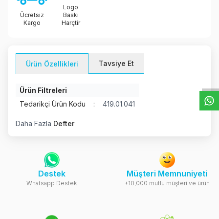
Logo
Ücretsiz
Baskı
Kargo
Harçtir
W
h
t
s
a
p
p
D
e
s
e
H
a
t
t
Tavsiye Et
Ürün Özellikleri
Ürün Filtreleri
Tedarikçi Ürün Kodu
:
419.01.041
Daha Fazla
Defter
Destek
Müşteri Memnuniyeti
Whatsapp Destek
+10,000 mutlu müşteri ve ürün