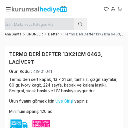
Favorilerim
Hesabım
Sepet
Ana Sayfa
ÜRÜNLER
Defter
Termo Deri Defter 13x21cm 6463, Lac
Favoriye Ekle
TERMO DERI DEFTER 13X21CM 6463,
Paylaş
LACIVERT
Ürün Kodu :
419.01.041
Termo deri sert kapak, 13 x 21 cm, tarihsiz, çizgili sayfalar,
80 gr. ivory kagit, 224 sayfa, kapak ve kalem lastikli.
Serigraf, sicak baski ve UV baskiya uygundur.
Ürün fiyatını görmek için
Üye Girişi
yapınız.
Minimum sipariş: 120 ad