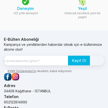
Deneyim
Yeşil
+22 yıllık deneyim
Gelecek nesillere yeni bir
yaşam
E-Bülten Aboneliği
Kampanya ve yeniliklerden haberdar olmak için e-bültenimize
abone olun!
Kayıt Ol
KVKK Sözleşmesi'ni
okudum, kabul ediyorum.
Facebook
Instagram
Adres
34408 Kağıthane - İSTANBUL
Telefon
902122814990
E-Posta