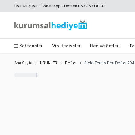
Üye Giriş
Üye Ol
Whatsapp - Destek 0532 571 41 31
Kategoriler
Vip Hediyeler
Hediye Setleri
Te
Ana Sayfa
ÜRÜNLER
Defter
Style Termo Deri Defter 204
Favoriye Ekle
Paylaş