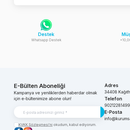
Destek
Müş
Whatsapp Destek
+10,0
E-Bülten Aboneliği
Adres
34408 Kağıt
Kampanya ve yeniliklerden haberdar olmak
Telefon
için e-bültenimize abone olun!
9021228149
E-Posta
Kayıt Ol
info@kurums
KVKK Sözleşmesi'ni
okudum, kabul ediyorum.