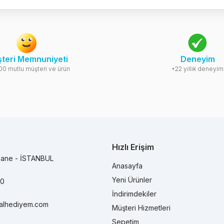
teri Memnuniyeti
Deneyim
00 mutlu müşteri ve ürün
+22 yıllık deneyim
Hızlı Erişim
hane - İSTANBUL
Anasayfa
Yeni Ürünler
90
İndirimdekiler
alhediyem.com
Müşteri Hizmetleri
Sepetim