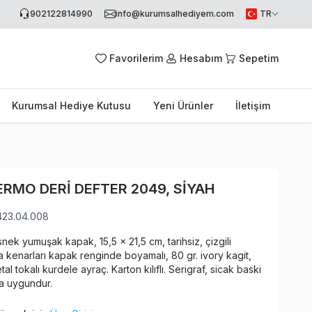
902122814990
info@kurumsalhediyem.com
TR
Favorilerim
Hesabım
Sepetim
Kurumsal Hediye Kutusu
Yeni Ürünler
İletişim
ERMO DERI DEFTER 2049, SIYAH
423.04.008
nek yumuşak kapak, 15,5 x 21,5 cm, tarihsiz, çizgili
fa kenarları kapak renginde boyamalı, 80 gr. ivory kagit,
al tokalı kurdele ayraç. Karton kılıflı. Serigraf, sicak baski
a uygundur.