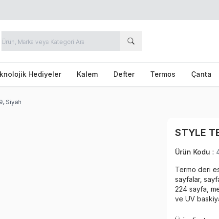
knolojik Hediyeler
Kalem
Defter
Termos
Çanta
9, Siyah
STYLE T
Ürün Kodu :
Termo deri es
sayfalar, say
224 sayfa, met
ve UV baskiy