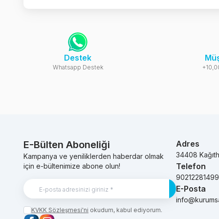
Destek
Müş
Whatsapp Destek
+10,0
E-Bülten Aboneliği
Adres
34408 Kağıt
Kampanya ve yeniliklerden haberdar olmak
Telefon
için e-bültenimize abone olun!
9021228149
E-Posta
Kayıt Ol
info@kurums
KVKK Sözleşmesi'ni
okudum, kabul ediyorum.