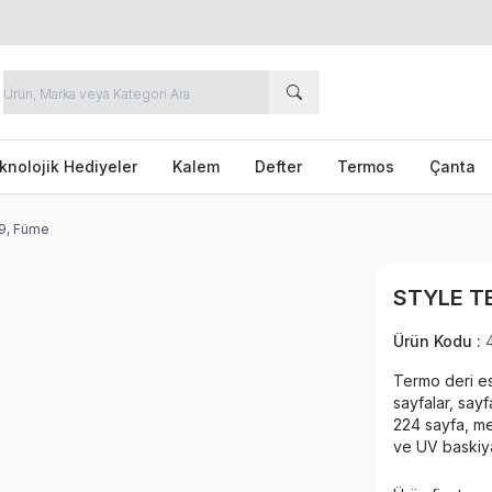
knolojik Hediyeler
Kalem
Defter
Termos
Çanta
49, Füme
STYLE T
Ürün Kodu :
Termo deri es
sayfalar, say
224 sayfa, met
ve UV baskiy