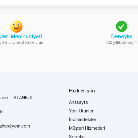
teri Memnuniyeti
Deneyim
00 mutlu müşteri ve ürün
+22 yıllık deneyim
Hızlı Erişim
hane - İSTANBUL
Anasayfa
Yeni Ürünler
90
İndirimdekiler
alhediyem.com
Müşteri Hizmetleri
Sepetim