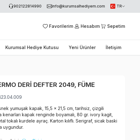
902122814990
info@kurumsalhediyem.com
TR
Favorilerim
Hesabım
Sepetim
Kurumsal Hediye Kutusu
Yeni Ürünler
İletişim
ERMO DERI DEFTER 2049, FÜME
423.04.009
nek yumuşak kapak, 15,5 x 21,5 cm, tarihsiz, çizgili
fa kenarları kapak renginde boyamalı, 80 gr. ivory kagit,
al tokalı kurdele ayraç. Karton kılıflı. Serigraf, sicak baski
a uygundur.