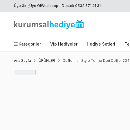
Üye Giriş
Üye Ol
Whatsapp - Destek 0532 571 41 31
Kategoriler
Vip Hediyeler
Hediye Setleri
Te
Ana Sayfa
ÜRÜNLER
Defter
Style Termo Deri Defter 20
Favoriye Ekle
Paylaş