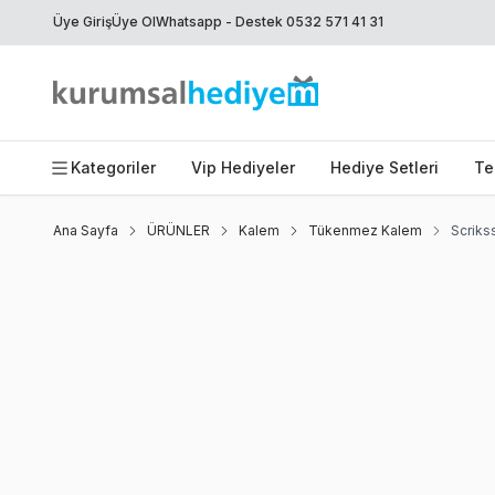
Üye Giriş
Üye Ol
Whatsapp - Destek 0532 571 41 31
Kategoriler
Vip Hediyeler
Hediye Setleri
Te
Ana Sayfa
ÜRÜNLER
Kalem
Tükenmez Kalem
Scrik
Favoriye Ekle
Paylaş