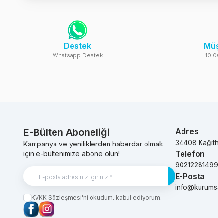
Destek
Müş
Whatsapp Destek
+10,0
E-Bülten Aboneliği
Adres
34408 Kağıt
Kampanya ve yeniliklerden haberdar olmak
Telefon
için e-bültenimize abone olun!
9021228149
E-Posta
Kayıt Ol
info@kurums
KVKK Sözleşmesi'ni
okudum, kabul ediyorum.
Facebook
Instagram