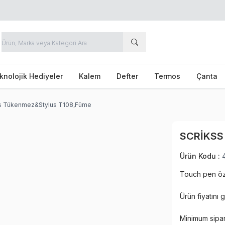
knolojik Hediyeler
Kalem
Defter
Termos
Çanta
ss Tükenmez&Stylus T108,Füme
SCRIKSS
Ürün Kodu :
Touch pen öze
Ürün fiyatını
Minimum sipar