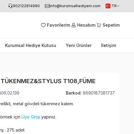
902122814990
info@kurumsalhediyem.com
TR
Favorilerim
Hesabım
Sepetim
Kurumsal Hediye Kutusu
Yeni Ürünler
İletişim
 TÜKENMEZ&STYLUS T108,FÜME
406.02.139
Barkod:
8690187381737
llikli, metal gövdeli tükenmez kalem.
 görmek için
Üye Girişi
yapınız.
iş : 275 adet