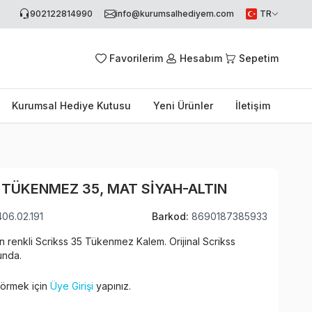
902122814990
info@kurumsalhediyem.com
TR
Favorilerim
Hesabım
Sepetim
Kurumsal Hediye Kutusu
Yeni Ürünler
İletişim
 TÜKENMEZ 35, MAT SIYAH-ALTIN
406.02.191
Barkod:
8690187385933
ın renkli Scrikss 35 Tükenmez Kalem. Orijinal Scrikss
unda.
 görmek için
Üye Girişi
yapınız.