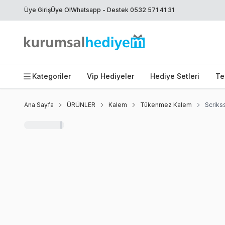
Üye Giriş
Üye Ol
Whatsapp - Destek 0532 571 41 31
Kategoriler
Vip Hediyeler
Hediye Setleri
Te
Ana Sayfa
ÜRÜNLER
Kalem
Tükenmez Kalem
Scriks
Favoriye Ekle
Paylaş