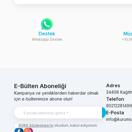
Destek
Müş
Whatsapp Destek
+10,0
E-Bülten Aboneliği
Adres
34408 Kağıt
Kampanya ve yeniliklerden haberdar olmak
Telefon
için e-bültenimize abone olun!
9021228149
E-Posta
Kayıt Ol
info@kurums
KVKK Sözleşmesi'ni
okudum, kabul ediyorum.