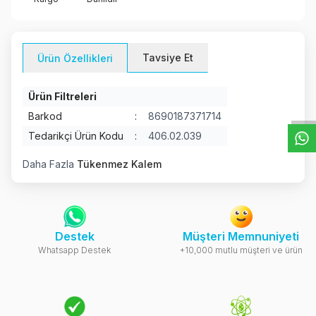
Tavsiye Et
Ürün Özellikleri
W
h
t
s
a
p
p
D
e
s
e
H
a
t
t
Ürün Filtreleri
Barkod
:
8690187371714
Tedarikçi Ürün Kodu
:
406.02.039
Daha Fazla
Tükenmez Kalem
Destek
Müşteri Memnuniyeti
Whatsapp Destek
+10,000 mutlu müşteri ve ürün