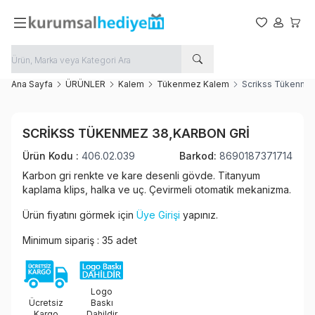
Favorilerim
Hesabım
Sepet
Ana Sayfa
ÜRÜNLER
Kalem
Tükenmez Kalem
Scrikss Tükenmez
Favoriye Ekle
SCRIKSS TÜKENMEZ 38,KARBON GRI
Paylaş
Ürün Kodu :
406.02.039
Barkod:
8690187371714
Karbon gri renkte ve kare desenli gövde. Titanyum
kaplama klips, halka ve uç. Çevirmeli otomatik mekanizma.
Ürün fiyatını görmek için
Üye Girişi
yapınız.
Minimum sipariş : 35 adet
Logo
Ücretsiz
Baskı
Kargo
Dahildir