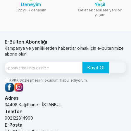
Deneyim
Yeşil
+22 yıllık deneyim
Gelecek nesillere yeni bir
yaşam
E-Bülten Aboneliği
Kampanya ve yeniliklerden haberdar olmak için e-bültenimize
abone olun!
Kayıt Ol
KVKK Sözleşmesi'ni
okudum, kabul ediyorum.
Facebook
Instagram
Adres
34408 Kağıthane - İSTANBUL
Telefon
902122814990
E-Posta