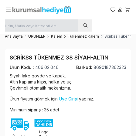
Favorilerim
Hesabım
Sepet
Ana Sayfa
ÜRÜNLER
Kalem
Tükenmez Kalem
Scrikss Tükenmez
Favoriye Ekle
SCRIKSS TÜKENMEZ 38 SIYAH-ALTIN
Paylaş
Ürün Kodu :
406.02.046
Barkod:
8690187362323
Siyah lake gövde ve kapak.
Altın kaplama klips, halka ve uç.
Çevirmeli otomatik mekanizma.
Ürün fiyatını görmek için
Üye Girişi
yapınız.
Minimum sipariş : 35 adet
Logo