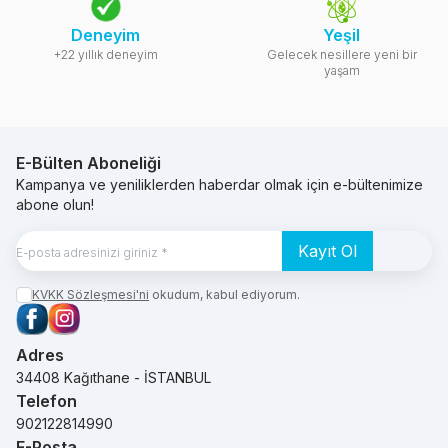
Deneyim
Yeşil
+22 yıllık deneyim
Gelecek nesillere yeni bir
yaşam
E-Bülten Aboneliği
Kampanya ve yeniliklerden haberdar olmak için e-bültenimize
abone olun!
Kayıt Ol
KVKK Sözleşmesi'ni
okudum, kabul ediyorum.
Facebook
Instagram
Adres
34408 Kağıthane - İSTANBUL
Telefon
902122814990
E-Posta