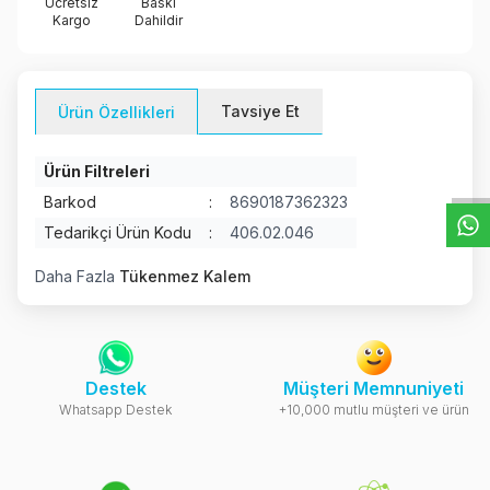
Ücretsiz
Baskı
Kargo
Dahildir
Tavsiye Et
Ürün Özellikleri
W
h
t
s
a
p
p
D
e
s
e
H
a
t
t
Ürün Filtreleri
Barkod
:
8690187362323
Tedarikçi Ürün Kodu
:
406.02.046
Daha Fazla
Tükenmez Kalem
Destek
Müşteri Memnuniyeti
Whatsapp Destek
+10,000 mutlu müşteri ve ürün