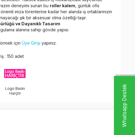
r yazım deneyimi sunan bu
roller kalem
, günlük ofis
önemli imza törenlerine kadar her alanda iş ortaklarınızın
ayacağı şık bir aksesuar olma özelliği taşır.
ürlüğü ve Dayanıklı Tasarım
gulama alanına sahip gövde yapısı
 görmek için
Üye Girişi
yapınız.
iş : 150 adet
W
h
t
s
a
p
p
D
e
s
t
e
k
H
a
t
t
Logo Baskı
Harçtir