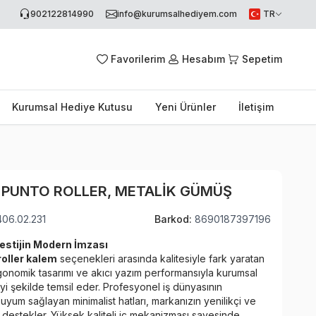
902122814990
info@kurumsalhediyem.com
TR
Favorilerim
Hesabım
Sepetim
Kurumsal Hediye Kutusu
Yeni Ürünler
İletişim
 PUNTO ROLLER, METALIK GÜMÜŞ
406.02.231
Barkod:
8690187397196
estijin Modern İmzası
oller kalem
seçenekleri arasında kalitesiyle fark yaratan
onomik tasarımı ve akıcı yazım performansıyla kurumsal
 iyi şekilde temsil eder. Profesyonel iş dünyasının
uyum sağlayan minimalist hatları, markanızın yenilikçi ve
ını destekler. Yüksek kaliteli iç mekanizması sayesinde