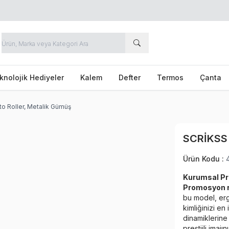
knolojik Hediyeler
Kalem
Defter
Termos
Çanta
to Roller, Metalik Gümüş
SCRIKSS
Ürün Kodu :
Kurumsal Pr
Promosyon r
bu model, erg
kimliğinizi en
dinamiklerine 
prestijli imaj