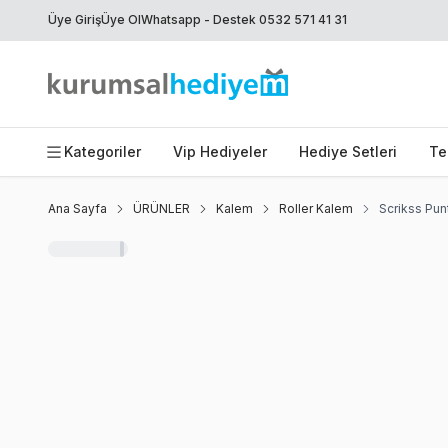
Üye Giriş
Üye Ol
Whatsapp - Destek 0532 571 41 31
Kategoriler
Vip Hediyeler
Hediye Setleri
Te
Ana Sayfa
ÜRÜNLER
Kalem
Roller Kalem
Scrikss Pun
Yeni
Favoriye Ekle
Paylaş