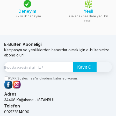
Deneyim
Yeşil
+22 yıllık deneyim
Gelecek nesillere yeni bir
yaşam
E-Bülten Aboneliği
Kampanya ve yeniliklerden haberdar olmak için e-bültenimize
abone olun!
Kayıt Ol
KVKK Sözleşmesi'ni
okudum, kabul ediyorum.
Facebook
Instagram
Adres
34408 Kağıthane - İSTANBUL
Telefon
902122814990