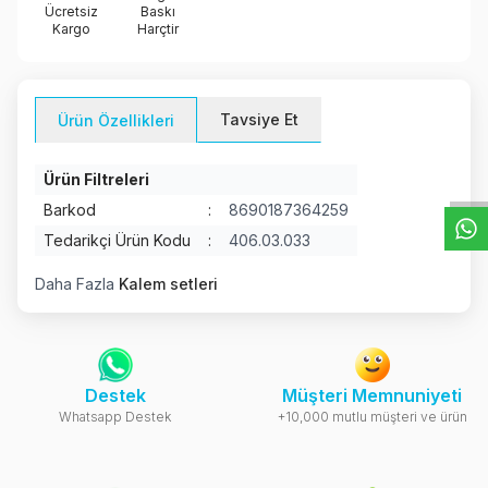
Ücretsiz
Baskı
Kargo
Harçtir
Tavsiye Et
Ürün Özellikleri
W
h
t
s
a
p
p
D
e
s
e
H
a
t
t
Ürün Filtreleri
Barkod
:
8690187364259
Tedarikçi Ürün Kodu
:
406.03.033
Daha Fazla
Kalem setleri
Destek
Müşteri Memnuniyeti
Whatsapp Destek
+10,000 mutlu müşteri ve ürün