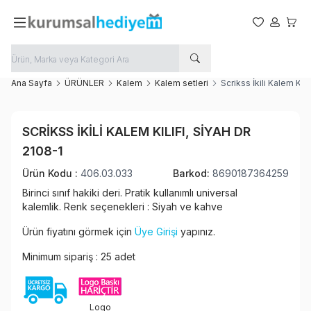
Favorilerim
Hesabım
Sepet
Ana Sayfa
ÜRÜNLER
Kalem
Kalem setleri
Scrikss İkili Kalem Kılı
Favoriye Ekle
SCRIKSS İKILI KALEM KILIFI, SIYAH DR
Paylaş
2108-1
Ürün Kodu :
406.03.033
Barkod:
8690187364259
Birinci sınıf hakiki deri.
Pratik kullanımlı universal
kalemlik.
Renk seçenekleri : Siyah ve kahve
Ürün fiyatını görmek için
Üye Girişi
yapınız.
Minimum sipariş : 25 adet
Logo