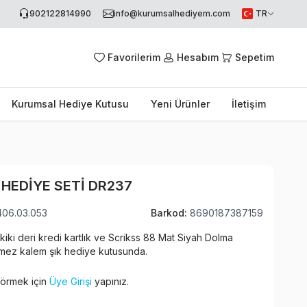
902122814990
info@kurumsalhediyem.com
TR
Favorilerim
Hesabım
Sepetim
Kurumsal Hediye Kutusu
Yeni Ürünler
İletişim
 HEDIYE SETI DR237
406.03.053
Barkod:
8690187387159
kiki deri kredi kartlık ve Scrikss 88 Mat Siyah Dolma
ez kalem şık hediye kutusunda.
 görmek için
Üye Girişi
yapınız.