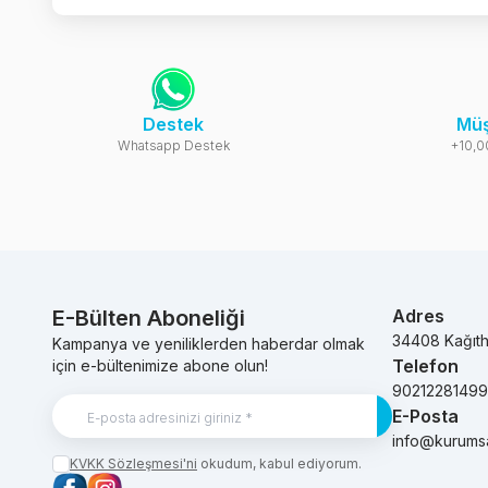
Destek
Müş
Whatsapp Destek
+10,0
E-Bülten Aboneliği
Adres
34408 Kağıt
Kampanya ve yeniliklerden haberdar olmak
Telefon
için e-bültenimize abone olun!
9021228149
E-Posta
Kayıt Ol
info@kurums
KVKK Sözleşmesi'ni
okudum, kabul ediyorum.