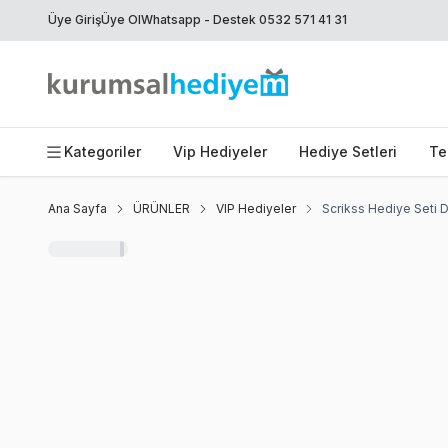
Üye Giriş
Üye Ol
Whatsapp - Destek 0532 571 41 31
Kategoriler
Vip Hediyeler
Hediye Setleri
Te
Ana Sayfa
ÜRÜNLER
VIP Hediyeler
Scrikss Hediye Seti 
Favoriye Ekle
Paylaş