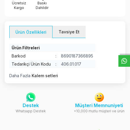
Ücretsiz
Baskı
Kargo
Dahildir
Tavsiye Et
Ürün Özellikleri
W
h
t
s
a
p
p
D
e
s
e
H
a
t
t
Ürün Filtreleri
Barkod
:
8690187366895
Tedarikçi Ürün Kodu
:
406.01.017
Daha Fazla
Kalem setleri
Destek
Müşteri Memnuniyeti
Whatsapp Destek
+10,000 mutlu müşteri ve ürün