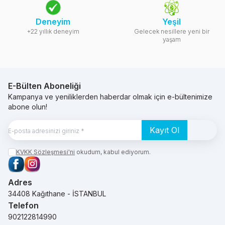
Deneyim
Yeşil
+22 yıllık deneyim
Gelecek nesillere yeni bir
yaşam
E-Bülten Aboneliği
Kampanya ve yeniliklerden haberdar olmak için e-bültenimize
abone olun!
Kayıt Ol
KVKK Sözleşmesi'ni
okudum, kabul ediyorum.
Facebook
Instagram
Adres
34408 Kağıthane - İSTANBUL
Telefon
902122814990