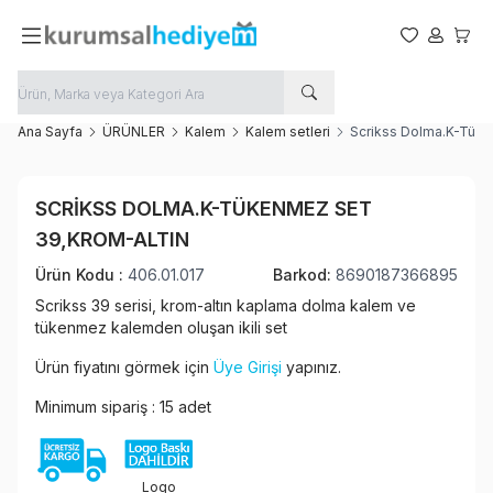
Favorilerim
Hesabım
Sepet
Ana Sayfa
ÜRÜNLER
Kalem
Kalem setleri
Scrikss Dolma.K-Tüke
Favoriye Ekle
SCRIKSS DOLMA.K-TÜKENMEZ SET
Paylaş
39,KROM-ALTIN
Ürün Kodu :
406.01.017
Barkod:
8690187366895
Scrikss 39 serisi, krom-altın kaplama dolma kalem ve
tükenmez kalemden oluşan ikili set
Ürün fiyatını görmek için
Üye Girişi
yapınız.
Minimum sipariş : 15 adet
Logo