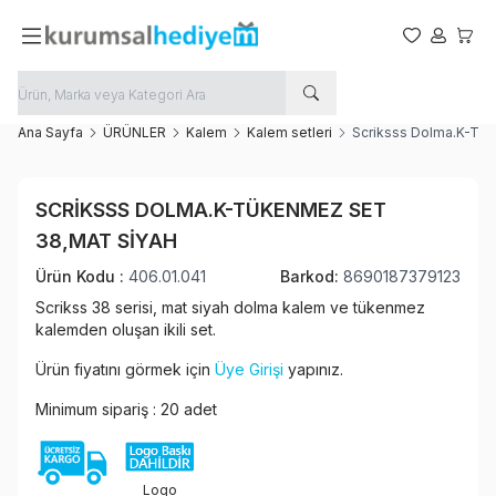
Favorilerim
Hesabım
Sepet
Ana Sayfa
ÜRÜNLER
Kalem
Kalem setleri
Scriksss Dolma.K-Tük
Favoriye Ekle
SCRIKSSS DOLMA.K-TÜKENMEZ SET
Paylaş
38,MAT SIYAH
Ürün Kodu :
406.01.041
Barkod:
8690187379123
Scrikss 38 serisi, mat siyah dolma kalem ve tükenmez
kalemden oluşan ikili set.
Ürün fiyatını görmek için
Üye Girişi
yapınız.
Minimum sipariş : 20 adet
Logo