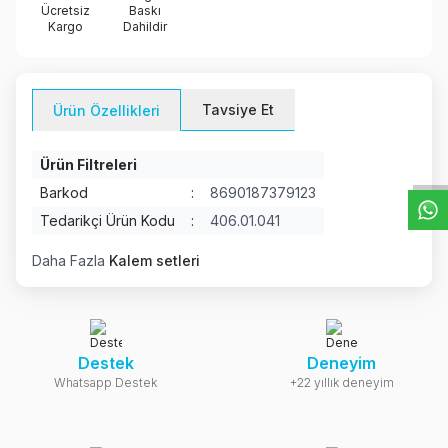
Ücretsiz
Baskı
Kargo
Dahildir
Tavsiye Et
Ürün Özellikleri
W
h
t
s
a
p
p
D
e
s
e
H
a
t
t
Ürün Filtreleri
Barkod
:
8690187379123
Tedarikçi Ürün Kodu
:
406.01.041
Daha Fazla
Kalem setleri
Destek
Deneyim
Whatsapp Destek
+22 yıllık deneyim