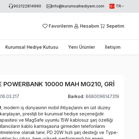
902122814990
info@kurumsalhediyem.com
TR
Favorilerim
Hesabım
Sepetim
Kurumsal Hediye Kutusu
Yeni Ürünler
İletişim
 POWERBANK 10000 MAH MG210, GRI
416.03.217
Barkod:
8680096147319
0
, modern iş dünyasının mobil ihtiyaçlarını en üst düzey
 karşılayan, prestijli bir kurumsal hediye seçeneğidir.
pasitesi ve MagSafe uyumlu 15W kablosuz şarj özelliği
llanıcıların kablo karmaşasına girmeden telefonlarını
etmelerine olanak tanır. PD 20W hızlı şarj desteği ve Type-
onatılan bu cihaz, hem yüksek performanslı bir enerji