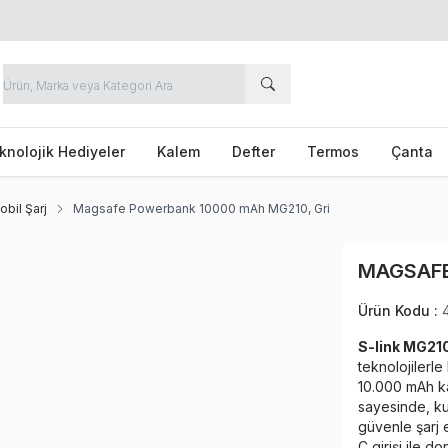
knolojik Hediyeler
Kalem
Defter
Termos
Çanta
bil Şarj
Magsafe Powerbank 10000 mAh MG210, Gri
MAGSAFE
Ürün Kodu :
S-link MG21
teknolojilerle
10.000 mAh ka
sayesinde, ku
güvenle şarj 
C girişi ile d