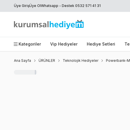
Üye Giriş
Üye Ol
Whatsapp - Destek 0532 571 41 31
Kategoriler
Vip Hediyeler
Hediye Setleri
Te
Ana Sayfa
ÜRÜNLER
Teknolojik Hediyeler
Powerbank-Mo
Yeni
Favoriye Ekle
Paylaş