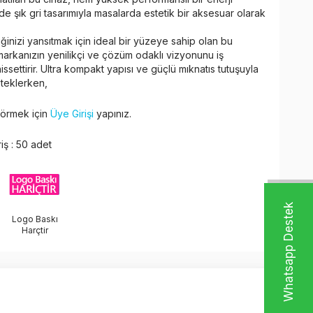
e şık gri tasarımıyla masalarda estetik bir aksesuar olarak
ğinizi yansıtmak için ideal bir yüzeye sahip olan bu
rkanızın yenilikçi ve çözüm odaklı vizyonunu iş
hissettirir. Ultra kompakt yapısı ve güçlü mıknatıs tutuşuyla
steklerken,
 görmek için
Üye Girişi
yapınız.
iş : 50 adet
W
h
t
s
a
p
p
D
e
s
t
e
k
H
a
t
t
Logo Baskı
Harçtir