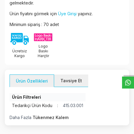
gelmektedir.
Ürün fiyatını görmek için
Üye Girişi
yapınız.
Minimum sipariş : 70 adet
Logo
Ücretsiz
Baskı
W
h
t
s
a
p
p
D
e
s
e
H
a
t
t
Kargo
Harçtir
Tavsiye Et
Ürün Özellikleri
Ürün Filtreleri
Tedarikçi Ürün Kodu
:
415.03.001
Daha Fazla
Tükenmez Kalem