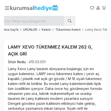
Favorilerim
Hesabım
Sepet
Ana Sayfa
ÜRÜNLER
Kalem
Tükenmez Kalem
Lamy Xevo Tükenm
Favoriye Ekle
LAMY XEVO TÜKENMEZ KALEM 262 G,
Paylaş
AÇIK GRI
Ürün Kodu :
415.03.001
Lamy Xevo Lamy tasarım dünyasına başlangıç için en
uygun kaleminiz.: LAMY xevo tükenmez kalem / çevir aç
kapaklı / plastik mat açık gri gövde / M 16 siyah tükenmez
kalem refili ile birlikte. Bu model Lamy kalemlerindeki tipik
tüm özellikleri içeriyor. Daha önce hiç görülmeyen formda
olmasının yanı sıra, teknik mükemmelliyet ve sıradışı
tasarımı ile Lamy kalitesini modern yazarlara sunuyor.
Dengeli gövdesi yazım kalitesini etkileyici hale getirip,
serbestçe yazmanıza imkan tanıyor. Siyah refil ile