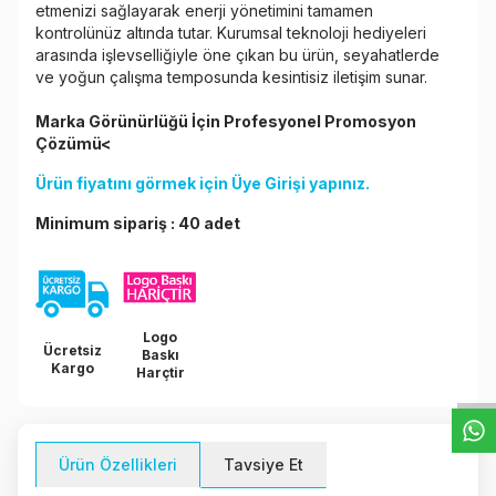
etmenizi sağlayarak enerji yönetimini tamamen
kontrolünüz altında tutar. Kurumsal teknoloji hediyeleri
arasında işlevselliğiyle öne çıkan bu ürün, seyahatlerde
ve yoğun çalışma temposunda kesintisiz iletişim sunar.
Marka Görünürlüğü İçin Profesyonel Promosyon
Çözümü<
Ürün fiyatını görmek için
Üye Girişi
yapınız.
Minimum sipariş : 40 adet
W
h
t
s
a
p
p
D
e
s
e
H
a
t
t
Logo
Ücretsiz
Baskı
Kargo
Harçtir
Ürün Özellikleri
Tavsiye Et