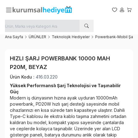
Favorilerim
Hesabım
Sepet
Ana Sayfa
ÜRÜNLER
Teknolojik Hediyeler
Powerbank-Mobil Şarj
Yeni
HIZLI ŞARJ POWERBANK 10000 MAH
Favoriye Ekle
P20M, BEYAZ
Paylaş
Ürün Kodu :
416.03.220
Yüksek Performanslı Şarj Teknolojisi ve Taşınabilir
Güç
Modern iş dünyasının hızına ayak uyduran 10000mAh
powerbank, PD20W hızlı şarj desteği sayesinde mobil
cihazlarınızı en kısa sürede tam kapasiteye ulaştırır. Dahili
Type-C kablosu ile ekstra kablo taşıma zahmetini ortadan
kaldıran bu model, kompakt yapısı sayesinde çantalarda
ve ceplerde kolayca taşınabilir. Üzerinde yer alan LCD
gösterge paneli, batarya durumunu anlık olarak takip