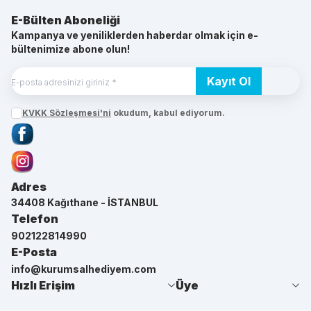
E-Bülten Aboneliği
Kampanya ve yeniliklerden haberdar olmak için e-
bültenimize abone olun!
Kayıt Ol
KVKK Sözleşmesi'ni
okudum, kabul ediyorum.
Facebook
Instagram
Adres
34408 Kağıthane - İSTANBUL
Telefon
902122814990
E-Posta
info@kurumsalhediyem.com
Hızlı Erişim
Üye