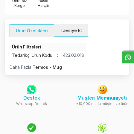
Ücretsiz
Baskı
Kargo
Harçtir
W
h
t
s
a
p
p
D
e
s
e
H
a
t
t
Tavsiye Et
Ürün Özellikleri
Ürün Filtreleri
Tedarikçi Ürün Kodu
:
423.02.018
Daha Fazla
Termos - Mug
Destek
Müşteri Memnuniyeti
Whatsapp Destek
+10,000 mutlu müşteri ve ürün