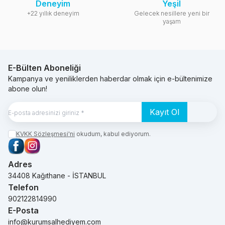
Deneyim
Yeşil
+22 yıllık deneyim
Gelecek nesillere yeni bir
yaşam
E-Bülten Aboneliği
Kampanya ve yeniliklerden haberdar olmak için e-bültenimize
abone olun!
Kayıt Ol
KVKK Sözleşmesi'ni
okudum, kabul ediyorum.
Facebook
Instagram
Adres
34408 Kağıthane - İSTANBUL
Telefon
902122814990
E-Posta
info@kurumsalhediyem.com