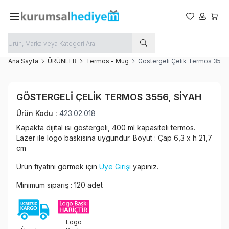
Favorilerim
Hesabım
Sepet
Ana Sayfa
ÜRÜNLER
Termos - Mug
Göstergeli Çelik Termos 3556
Favoriye Ekle
GÖSTERGELI ÇELIK TERMOS 3556, SIYAH
Paylaş
Ürün Kodu :
423.02.018
Kapakta dijital ısı göstergeli, 400 ml kapasiteli termos.
Lazer ile logo baskısına uygundur. Boyut : Çap 6,3 x h 21,7
cm
Ürün fiyatını görmek için
Üye Girişi
yapınız.
Minimum sipariş : 120 adet
Logo