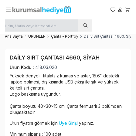
Favorilerim
Hesabım
Sepet
Ana Sayfa
ÜRÜNLER
Çanta - Portföy
Daily Sırt Çantası 4660, Siyah
Favoriye Ekle
DAILY SIRT ÇANTASI 4660, SIYAH
Paylaş
Ürün Kodu :
418.03.020
Yüksek denyeli, fitalatsız kumaş ve astar, 15.6" destekli
laptop bölmesi, dış kısımda USB çıkışı ile şık ve yüksek
kaliteli sırt çantası.
Logo baskısına uygundur.
Çanta boyutu 40x30x15 cm. Çanta fermuarlı 3 bölümden
oluşmaktadır.
Ürün fiyatını görmek için
Üye Girişi
yapınız.
Minimum sipariş : 100 adet