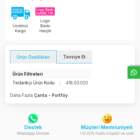
Logo
Ücretsiz
Baskı
Kargo
Harçtir
W
h
t
s
a
p
p
D
e
s
e
H
a
t
t
Tavsiye Et
Ürün Özellikleri
Ürün Filtreleri
Tedarikçi Ürün Kodu
:
418.03.020
Daha Fazla
Çanta - Portföy
Destek
Müşteri Memnuniyeti
Whatsapp Destek
+10,000 mutlu müşteri ve ürün