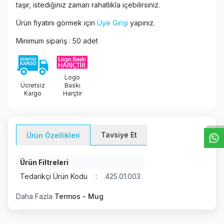
taşır, istediğiniz zaman rahatlıkla içebilirsiniz.
Ürün fiyatını görmek için
Üye Girişi
yapınız.
Minimum sipariş : 50 adet
Logo
Ücretsiz
Baskı
W
h
t
s
a
p
p
D
e
s
e
H
a
t
t
Kargo
Harçtir
Tavsiye Et
Ürün Özellikleri
Ürün Filtreleri
Tedarikçi Ürün Kodu
:
425.01.003
Daha Fazla
Termos - Mug