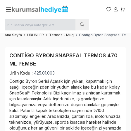
Favorilerim
Hesabım
Sepet
Ana Sayfa
ÜRÜNLER
Termos - Mug
Contigo Byron Snapseal Ter
Favoriye Ekle
CONTIGO BYRON SNAPSEAL TERMOS 470
Paylaş
ML PEMBE
Ürün Kodu :
425.01.003
Contigo Byron Serisi Açmak için yukarı, kapatmak için
aşağı. İçeceğinizden bir yudum almak işte bu kadar kolay.
SnapSeal™ Teknolojisi Bizi kaçınılmaz sızıntıdan kurtarmak
için tasarlanmıştır. Artık tişörtünüze, iş gömleğinize,
bilgisayarınıza veya defterinize düşen damlalar geçmişte
kaldı. Patentli kapak teknolojileri sayesinde %100
sızdırmayı engeller. Arabanızda, çantanızda, motorunuzda,
teknenizde, yürüyüşte, sporda kısacası hareket halinde
olduğunuz her an güvenli bir şekilde içeceğinizi yanınızda