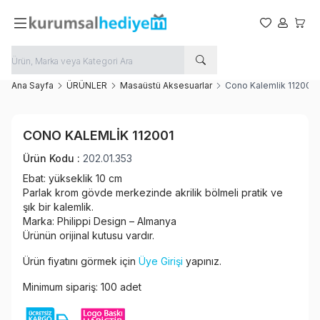
Favorilerim
Hesabım
Sepet
Ana Sayfa
ÜRÜNLER
Masaüstü Aksesuarlar
Cono Kalemlik 112001
Favoriye Ekle
CONO KALEMLIK 112001
Paylaş
Ürün Kodu :
202.01.353
Ebat: yükseklik 10 cm
Parlak krom gövde merkezinde akrilik bölmeli pratik ve
şık bir kalemlik.
Marka: Philippi Design – Almanya
Ürünün orijinal kutusu vardır.
Ürün fiyatını görmek için
Üye Girişi
yapınız.
Minimum sipariş: 100 adet