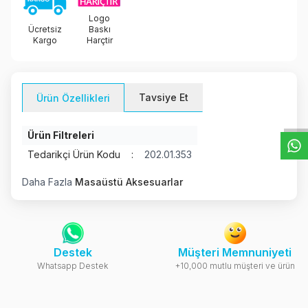
Logo
Ücretsiz
Baskı
Kargo
Harçtir
W
h
t
s
a
p
p
D
e
s
e
H
a
t
t
Tavsiye Et
Ürün Özellikleri
Ürün Filtreleri
Tedarikçi Ürün Kodu
:
202.01.353
Daha Fazla
Masaüstü Aksesuarlar
Destek
Müşteri Memnuniyeti
Whatsapp Destek
+10,000 mutlu müşteri ve ürün