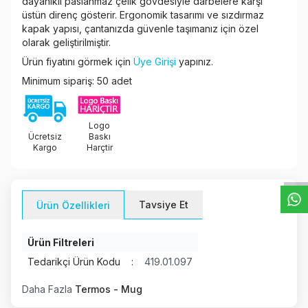
dayanıklı paslanmaz çelik gövdesiyle darbelere karşı
üstün direnç gösterir. Ergonomik tasarımı ve sızdırmaz
kapak yapısı, çantanızda güvenle taşımanız için özel
olarak geliştirilmiştir.
Ürün fiyatını görmek için
Üye Girişi
yapınız.
Minimum sipariş: 50 adet
Logo
W
h
t
s
a
p
p
D
e
s
e
H
a
t
t
Ücretsiz
Baskı
Kargo
Harçtir
Tavsiye Et
Ürün Özellikleri
Ürün Filtreleri
Tedarikçi Ürün Kodu
:
419.01.097
Daha Fazla
Termos - Mug