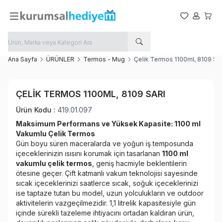
Favorilerim
Hesabım
Sepet
Ana Sayfa
ÜRÜNLER
Termos - Mug
Çelik Termos 1100ml, 8109 Sar
Yeni
ÇELIK TERMOS 1100ML, 8109 SARI
Favoriye Ekle
Ürün Kodu :
419.01.097
Paylaş
Maksimum Performans ve Yüksek Kapasite: 1100 ml
Vakumlu Çelik Termos
Gün boyu süren maceralarda ve yoğun iş temposunda
içeceklerinizin ısısını korumak için tasarlanan
1100 ml
vakumlu çelik termos
, geniş hacmiyle beklentilerin
ötesine geçer. Çift katmanlı vakum teknolojisi sayesinde
sıcak içeceklerinizi saatlerce sıcak, soğuk içeceklerinizi
ise taptaze tutan bu model, uzun yolculukların ve outdoor
aktivitelerin vazgeçilmezidir. 1,1 litrelik kapasitesiyle gün
içinde sürekli tazeleme ihtiyacını ortadan kaldıran ürün,