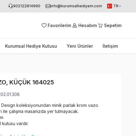
902122814990
info@kurumsalhediyem.com
TR
Favorilerim
Hesabım
Sepetim
Kurumsal Hediye Kutusu
Yeni Ürünler
İletişim
ZO, KÜÇÜK 164025
202.01.308
i Design koleksiyonundan minik parlak krom vazo.
rı ile çalışma masanızda yer tutmayacak.
cm
l kutusu vardır.