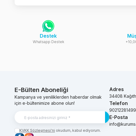
Destek
Müş
Whatsapp Destek
+10,0
E-Bülten Aboneliği
Adres
34408 Kağıt
Kampanya ve yeniliklerden haberdar olmak
Telefon
için e-bültenimize abone olun!
9021228149
E-Posta
Kayıt Ol
info@kurums
KVKK Sözleşmesi'ni
okudum, kabul ediyorum.