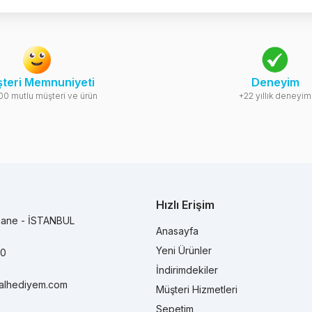
teri Memnuniyeti
Deneyim
00 mutlu müşteri ve ürün
+22 yıllık deneyim
Hızlı Erişim
hane - İSTANBUL
Anasayfa
Yeni Ürünler
90
İndirimdekiler
alhediyem.com
Müşteri Hizmetleri
Sepetim