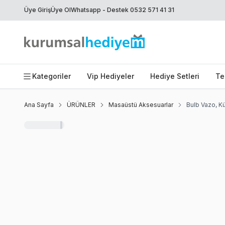
Üye Giriş
Üye Ol
Whatsapp - Destek 0532 571 41 31
Kategoriler
Vip Hediyeler
Hediye Setleri
Te
Ana Sayfa
ÜRÜNLER
Masaüstü Aksesuarlar
Bulb Vazo, K
Favoriye Ekle
Paylaş