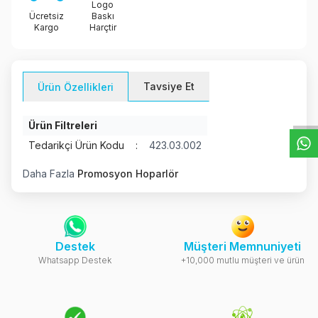
Logo
Ücretsiz
Baskı
Kargo
Harçtir
W
h
t
s
a
p
p
D
e
s
e
H
a
t
t
Tavsiye Et
Ürün Özellikleri
Ürün Filtreleri
Tedarikçi Ürün Kodu
:
423.03.002
Daha Fazla
Promosyon Hoparlör
Destek
Müşteri Memnuniyeti
Whatsapp Destek
+10,000 mutlu müşteri ve ürün