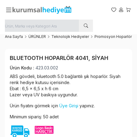
Favorilerim
Hesabım
Sepet
Ana Sayfa
ÜRÜNLER
Teknolojik Hediyeler
Promosyon Hoparlör
Favoriye Ekle
BLUETOOTH HOPARLÖR 4041, SIYAH
Paylaş
Ürün Kodu :
423.03.002
ABS gövdeli, bluetooth 5.0 bağlantılı şık hoparlör. Siyah
renk hediye kutusu içerisinde.
Ebat : 6,5 x 6,5 x h 6 cm
Lazer veya UV baskıya uygundur.
Ürün fiyatını görmek için
Üye Girişi
yapınız.
Minimum sipariş: 50 adet