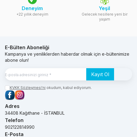
Deneyim
Yeşil
+22 yıllık deneyim
Gelecek nesillere yeni bir
yaşam
E-Bülten Aboneliği
Kampanya ve yeniliklerden haberdar olmak için e-bültenimize
abone olun!
Kayıt Ol
KVKK Sözleşmesi'ni
okudum, kabul ediyorum.
Facebook
Instagram
Adres
34408 Kağıthane - İSTANBUL
Telefon
902122814990
E-Posta