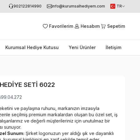
902122814990
info@kurumsalhediyem.com
TR
Favorilerim
Hesabım
Sepetim
Kurumsal Hediye Kutusu
Yeni Ürünler
İletişim
HEDIYE SETI 6022
899.04.272
ketini ve paylaşma ruhunu, markanızın imzasıyla
zenle seçilmiş premium markalardan oluşan bu özel set, iş
çalışanlarınız ve değerli müşterileriniz için unutulmaz bir
sı sunuyor.
zel Sunum:
Şirket logonuzun yer aldığı şık ve dayanıklı
 kurumsal kimliğinizi en zarif şekilde temsil eder.