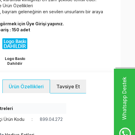
e Ürün Özellikleri
, bayram geleneğinin en sevilen unsurlarını bir araya
ı görmek için
Üye Girişi
yapınız.
riş : 150 adet
Logo Baskı
Dahildir
W
h
t
s
a
p
p
D
e
s
t
e
k
H
a
t
t
Ürün Özellikleri
Tavsiye Et
treleri
çi Ürün Kodu
:
899.04.272
la
Hediye Setleri