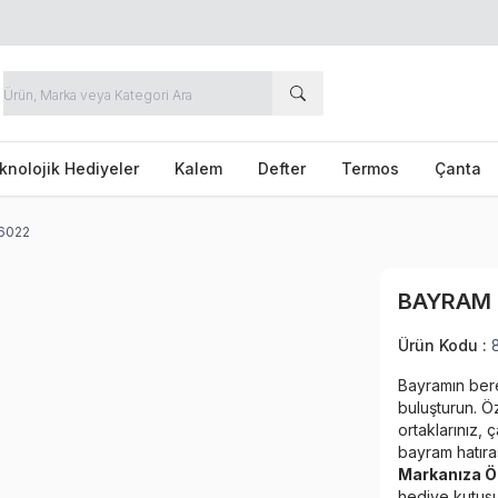
knolojik Hediyeler
Kalem
Defter
Termos
Çanta
 6022
BAYRAM 
Ürün Kodu :
Bayramın bere
buluşturun. Ö
ortaklarınız, 
bayram hatıra
Markanıza Ö
hediye kutusu,