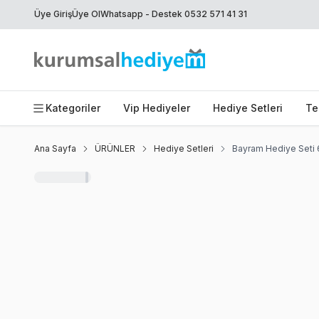
Üye Giriş
Üye Ol
Whatsapp - Destek 0532 571 41 31
Kategoriler
Vip Hediyeler
Hediye Setleri
Te
Ana Sayfa
ÜRÜNLER
Hediye Setleri
Bayram Hediye Seti
Yeni
Favoriye Ekle
Paylaş