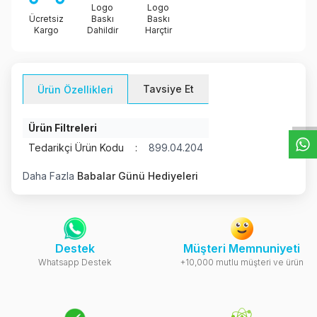
Logo
Logo
Ücretsiz
Baskı
Baskı
Kargo
Dahildir
Harçtir
W
h
t
s
a
p
p
D
e
s
e
H
a
t
t
Tavsiye Et
Ürün Özellikleri
Ürün Filtreleri
Tedarikçi Ürün Kodu
:
899.04.204
Daha Fazla
Babalar Günü Hediyeleri
Destek
Müşteri Memnuniyeti
Whatsapp Destek
+10,000 mutlu müşteri ve ürün