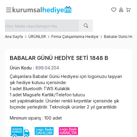
Favorilerim
Hesabım
Sepet
Ana Sayfa
ÜRÜNLER
Firma Çalışanlarına Hediye
Babalar Günü Hedi
Favoriye Ekle
BABALAR GÜNÜ HEDIYE SETI 1848 B
Paylaş
Ürün Kodu :
899.04.204
Çalışanlara Babalar Günü Hediyesi için logonuzu taşıyan
şık hediye kutusu içerisinde:
1 adet Bluetooth TWS Kulaklık
1 adet Magsafe Kartlık/Telefon tutucu
set yapılmaktadır. Ürünler renkli kırpıntılar içerisinde şık
biçimde yerleştirilir. Teknolojik ürünler 2 yıl garantilidir.
Minimum sipariş : 100 adet