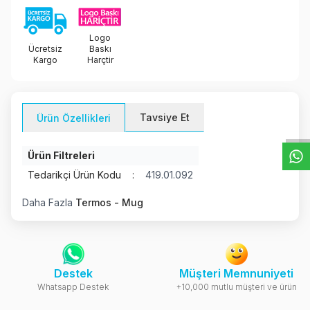
Logo
Ücretsiz
Baskı
Kargo
Harçtir
W
h
t
s
a
p
p
D
e
s
e
H
a
t
t
Tavsiye Et
Ürün Özellikleri
Ürün Filtreleri
Tedarikçi Ürün Kodu
:
419.01.092
Daha Fazla
Termos - Mug
Destek
Müşteri Memnuniyeti
Whatsapp Destek
+10,000 mutlu müşteri ve ürün