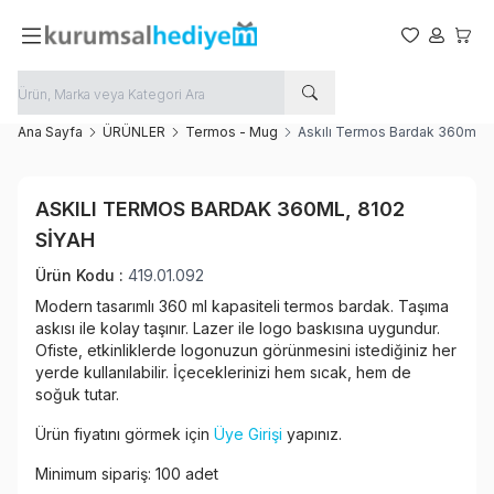
Favorilerim
Hesabım
Sepet
Ana Sayfa
ÜRÜNLER
Termos - Mug
Askılı Termos Bardak 360ml, 
Yeni
ASKILI TERMOS BARDAK 360ML, 8102
Favoriye Ekle
SIYAH
Paylaş
Ürün Kodu :
419.01.092
Modern tasarımlı 360 ml kapasiteli termos bardak. Taşıma
askısı ile kolay taşınır. Lazer ile logo baskısına uygundur.
Ofiste, etkinliklerde logonuzun görünmesini istediğiniz her
yerde kullanılabilir. İçeceklerinizi hem sıcak, hem de
soğuk tutar.
Ürün fiyatını görmek için
Üye Girişi
yapınız.
Minimum sipariş: 100 adet