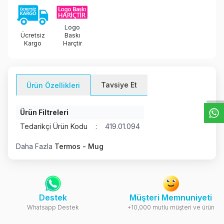
Logo
Ücretsiz
Baskı
Kargo
Harçtir
W
h
t
s
a
p
p
D
e
s
e
H
a
t
t
Tavsiye Et
Ürün Özellikleri
Ürün Filtreleri
Tedarikçi Ürün Kodu
:
419.01.094
Daha Fazla
Termos - Mug
Destek
Müşteri Memnuniyeti
Whatsapp Destek
+10,000 mutlu müşteri ve ürün