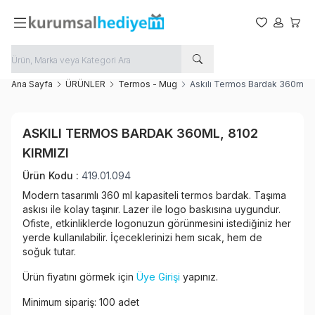
Favorilerim
Hesabım
Sepet
Ana Sayfa
ÜRÜNLER
Termos - Mug
Askılı Termos Bardak 360ml, 8
Yeni
ASKILI TERMOS BARDAK 360ML, 8102
Favoriye Ekle
KIRMIZI
Paylaş
Ürün Kodu :
419.01.094
Modern tasarımlı 360 ml kapasiteli termos bardak. Taşıma
askısı ile kolay taşınır. Lazer ile logo baskısına uygundur.
Ofiste, etkinliklerde logonuzun görünmesini istediğiniz her
yerde kullanılabilir. İçeceklerinizi hem sıcak, hem de
soğuk tutar.
Ürün fiyatını görmek için
Üye Girişi
yapınız.
Minimum sipariş: 100 adet