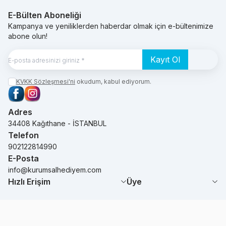
E-Bülten Aboneliği
Kampanya ve yeniliklerden haberdar olmak için e-bültenimize
abone olun!
Kayıt Ol
KVKK Sözleşmesi'ni
okudum, kabul ediyorum.
Facebook
Instagram
Adres
34408 Kağıthane - İSTANBUL
Telefon
902122814990
E-Posta
info@kurumsalhediyem.com
Hızlı Erişim
Üye