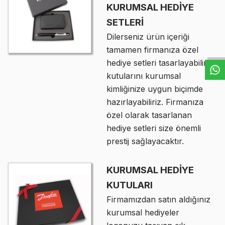
KURUMSAL HEDİYE
SETLERİ
W
h
t
s
a
p
p
D
e
s
e
H
a
t
t
Dilerseniz ürün içeriği
tamamen firmanıza özel
hediye setleri tasarlayabilir,
kutularını kurumsal
kimliğinize uygun biçimde
hazırlayabiliriz. Firmanıza
özel olarak tasarlanan
hediye setleri size önemli
prestij sağlayacaktır.
KURUMSAL HEDİYE
KUTULARI
Firmamızdan satın aldığınız
kurumsal hediyeler